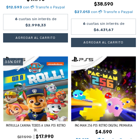
$38.590
$12.593
con
💳 Transfe o Paypal
$27.013
con
💳 Transfe o Paypal
6
cuotas sin interés de
6
cuotas sin interés de
$2.998,33
$6.431,67
35
%
OFF
PATRULLA CANINA TODOS A UNA PS5 RETRO
PAC-MAN 256 PS5 RETRO DIGITAL PRIMARIA
DI...
$4.590
$17.990
$27.590