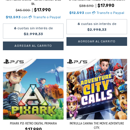
BA...
$17.990
$38.590
$17.990
$45.000
$12.593
con
💳 Transfe o Paypal
$12.593
con
💳 Transfe o Paypal
6
cuotas sin interés de
6
cuotas sin interés de
$2.998,33
$2.998,33
PIXARK PS5 RETRO DIGITAL PRIMARIA
PATRULLA CANINA THE MOVIE ADVENTURE
CITY...
$17.990