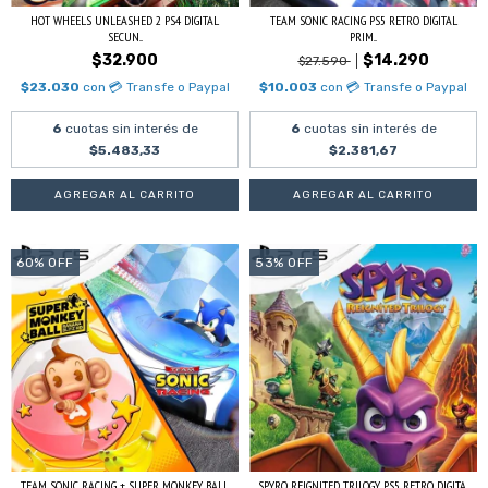
HOT WHEELS UNLEASHED 2 PS4 DIGITAL
TEAM SONIC RACING PS5 RETRO DIGITAL
SECUN...
PRIM...
$32.900
$14.290
$27.590
$23.030
con
💳 Transfe o Paypal
$10.003
con
💳 Transfe o Paypal
6
cuotas sin interés de
6
cuotas sin interés de
$5.483,33
$2.381,67
60
%
OFF
53
%
OFF
TEAM SONIC RACING + SUPER MONKEY BALL
SPYRO REIGNITED TRILOGY PS5 RETRO DIGITA...