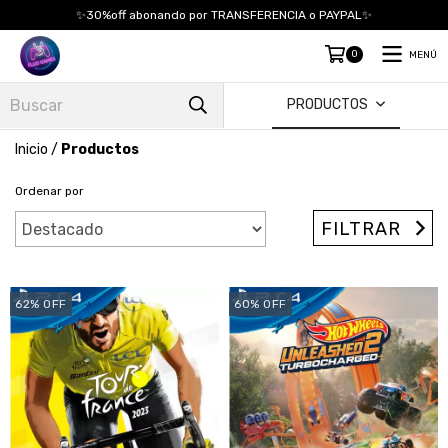
✨30%off abonando por TRANSFERENCIA o PAYPAL✨
0
MENÚ
PRODUCTOS
Inicio
/
Productos
Ordenar por
FILTRAR
62
%
OFF
60
%
OFF