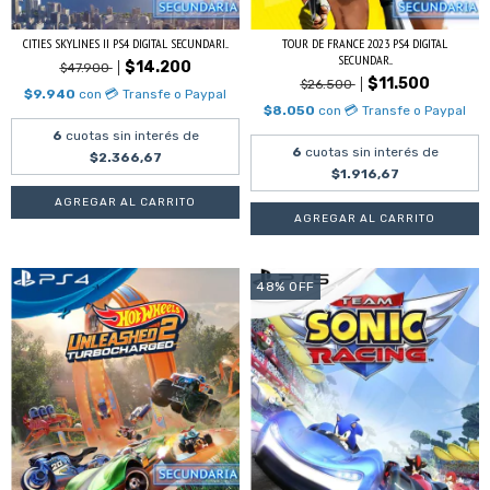
CITIES SKYLINES II PS4 DIGITAL SECUNDARI...
TOUR DE FRANCE 2023 PS4 DIGITAL
SECUNDAR...
$14.200
$47.900
$11.500
$26.500
$9.940
con
💳 Transfe o Paypal
$8.050
con
💳 Transfe o Paypal
6
cuotas sin interés de
6
cuotas sin interés de
$2.366,67
$1.916,67
48
%
OFF