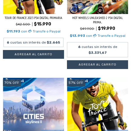
TOUR DE FRANCE 2023 PS4 DIGITAL PRIMARIA
HOT WHEELS UNLEASHED 2 PS4 DIGITAL
PRIMA...
$15.990
$42.500
$19.990
$49.900
$11.193
con
💳 Transfe o Paypal
$13.993
con
💳 Transfe o Paypal
6
cuotas sin interés de
$2.665
6
cuotas sin interés de
$3.331,67
70
%
OFF
57
%
OFF