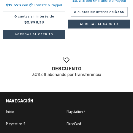
$3.213
con
💳 Transfe o Paypal
$12.593
con
💳 Transfe o Paypal
6
cuotas sin interés de
$765
6
cuotas sin interés de
$2.998,33
DESCUENTO
30% off abonando por transferencia
NAVEGACIÓN
Inicio
Playstation 4
Playstation 5
Plus/Card