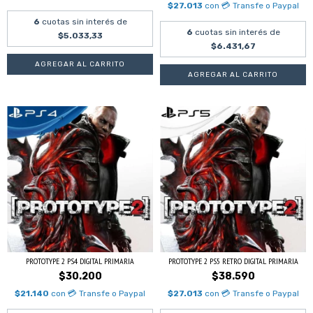
$27.013
con
💳 Transfe o Paypal
6
cuotas sin interés de
6
cuotas sin interés de
$5.033,33
$6.431,67
PROTOTYPE 2 PS4 DIGITAL PRIMARIA
PROTOTYPE 2 PS5 RETRO DIGITAL PRIMARIA
$30.200
$38.590
$21.140
con
💳 Transfe o Paypal
$27.013
con
💳 Transfe o Paypal