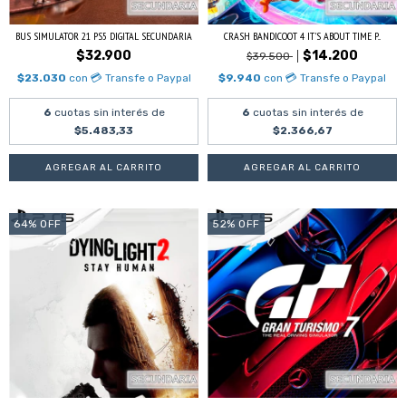
BUS SIMULATOR 21 PS5 DIGITAL SECUNDARIA
CRASH BANDICOOT 4 IT'S ABOUT TIME P...
$32.900
$14.200
$39.500
$23.030
con
💳 Transfe o Paypal
$9.940
con
💳 Transfe o Paypal
6
cuotas sin interés de
6
cuotas sin interés de
$5.483,33
$2.366,67
64
%
OFF
52
%
OFF