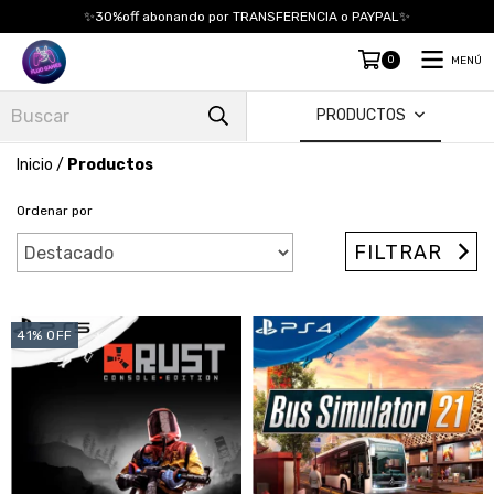
✨30%off abonando por TRANSFERENCIA o PAYPAL✨
0
MENÚ
PRODUCTOS
Inicio
/
Productos
Ordenar por
FILTRAR
41
%
OFF