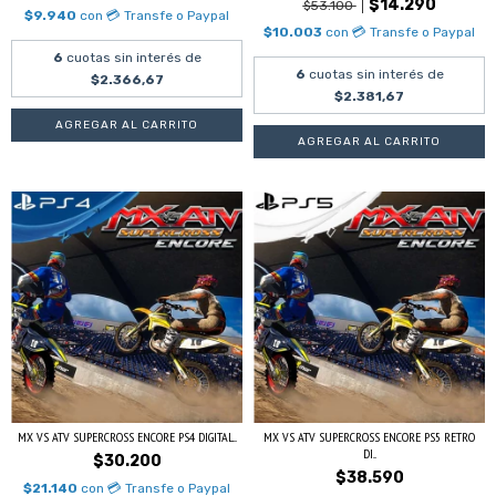
$14.290
$53.100
$9.940
con
💳 Transfe o Paypal
$10.003
con
💳 Transfe o Paypal
6
cuotas sin interés de
6
cuotas sin interés de
$2.366,67
$2.381,67
MX VS ATV SUPERCROSS ENCORE PS4 DIGITAL...
MX VS ATV SUPERCROSS ENCORE PS5 RETRO
DI...
$30.200
$38.590
$21.140
con
💳 Transfe o Paypal