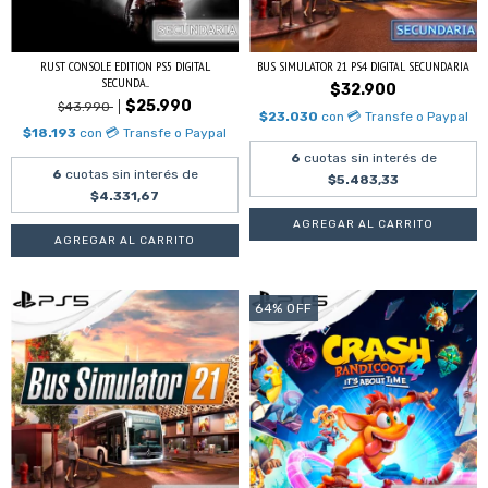
RUST CONSOLE EDITION PS5 DIGITAL
BUS SIMULATOR 21 PS4 DIGITAL SECUNDARIA
SECUNDA...
$32.900
$25.990
$43.990
$23.030
con
💳 Transfe o Paypal
$18.193
con
💳 Transfe o Paypal
6
cuotas sin interés de
6
cuotas sin interés de
$5.483,33
$4.331,67
64
%
OFF