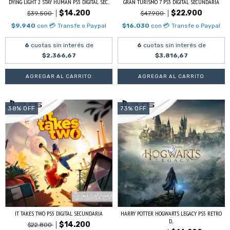
DYING LIGHT 2 STAY HUMAN PS5 DIGITAL SEC...
GRAN TURISMO 7 PS5 DIGITAL SECUNDARIA
$14.200
$22.900
$39.500
$47.900
$9.940
con
💳 Transfe o Paypal
$16.030
con
💳 Transfe o Paypal
6
cuotas sin interés de
6
cuotas sin interés de
$2.366,67
$3.816,67
38
%
OFF
73
%
OFF
IT TAKES TWO PS5 DIGITAL SECUNDARIA
HARRY POTTER HOGWARTS LEGACY PS5 RETRO
D...
$14.200
$22.800