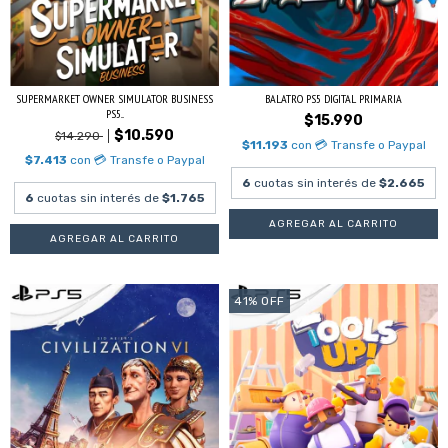
SUPERMARKET OWNER SIMULATOR BUSINESS
BALATRO PS5 DIGITAL PRIMARIA
PS5...
$15.990
$10.590
$14.290
$11.193
con
💳 Transfe o Paypal
$7.413
con
💳 Transfe o Paypal
6
cuotas sin interés de
$2.665
6
cuotas sin interés de
$1.765
41
%
OFF