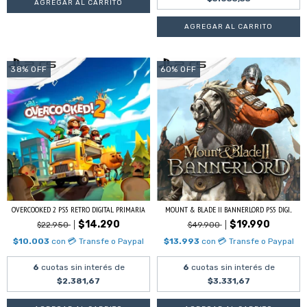
38
%
OFF
60
%
OFF
OVERCOOKED 2 PS5 RETRO DIGITAL PRIMARIA
MOUNT & BLADE II BANNERLORD PS5 DIGI...
$14.290
$19.990
$22.950
$49.900
$10.003
con
💳 Transfe o Paypal
$13.993
con
💳 Transfe o Paypal
6
cuotas sin interés de
6
cuotas sin interés de
$2.381,67
$3.331,67