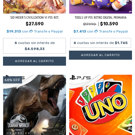
SID MEIER'S CIVILIZATION VI PS5 RET...
TOOLS UP PS5 RETRO DIGITAL PRIMARIA
$27.590
$10.590
$17.990
$19.313
con
💳 Transfe o Paypal
$7.413
con
💳 Transfe o Paypal
6
cuotas sin interés de
6
cuotas sin interés de
$1.765
$4.598,33
68
%
OFF