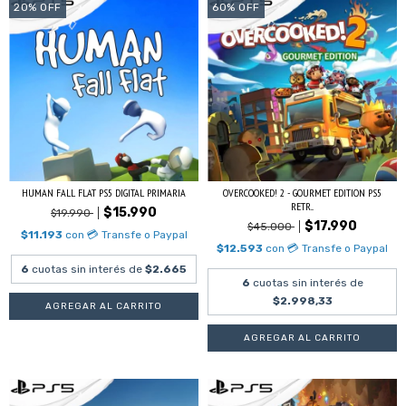
20
%
OFF
60
%
OFF
HUMAN FALL FLAT PS5 DIGITAL PRIMARIA
OVERCOOKED! 2 - GOURMET EDITION PS5
RETR...
$15.990
$19.990
$17.990
$45.000
$11.193
con
💳 Transfe o Paypal
$12.593
con
💳 Transfe o Paypal
6
cuotas sin interés de
$2.665
6
cuotas sin interés de
$2.998,33