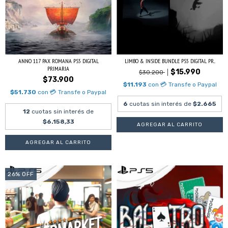
ANNO 117 PAX ROMANA PS5 DIGITAL
LIMBO & INSIDE BUNDLE PS5 DIGITAL PR...
PRIMARIA
$15.990
$30.200
$73.900
$11.193
con
💳 Transfe o Paypal
$51.730
con
💳 Transfe o Paypal
6
cuotas sin interés de
$2.665
12
cuotas sin interés de
$6.158,33
26
%
OFF