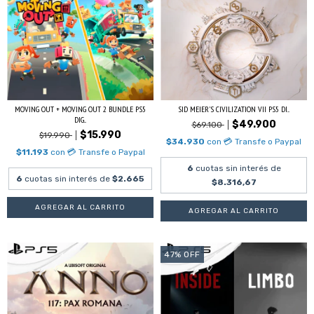
MOVING OUT + MOVING OUT 2 BUNDLE PS5
SID MEIER'S CIVILIZATION VII PS5 DI...
DIG...
$49.900
$69.100
$15.990
$19.990
$34.930
con
💳 Transfe o Paypal
$11.193
con
💳 Transfe o Paypal
6
cuotas sin interés de
6
cuotas sin interés de
$2.665
$8.316,67
47
%
OFF