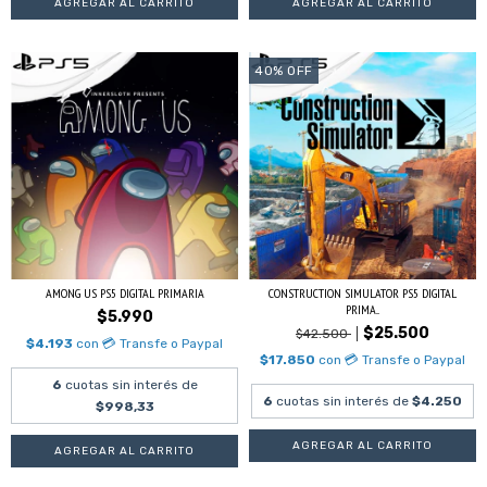
40
%
OFF
AMONG US PS5 DIGITAL PRIMARIA
CONSTRUCTION SIMULATOR PS5 DIGITAL
PRIMA...
$5.990
$25.500
$42.500
$4.193
con
💳 Transfe o Paypal
$17.850
con
💳 Transfe o Paypal
6
cuotas sin interés de
6
cuotas sin interés de
$4.250
$998,33