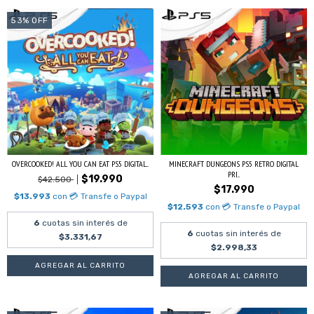
53
%
OFF
OVERCOOKED! ALL YOU CAN EAT PS5 DIGITAL...
MINECRAFT DUNGEONS PS5 RETRO DIGITAL
PRI...
$19.990
$42.500
$17.990
$13.993
con
💳 Transfe o Paypal
$12.593
con
💳 Transfe o Paypal
6
cuotas sin interés de
6
cuotas sin interés de
$3.331,67
$2.998,33