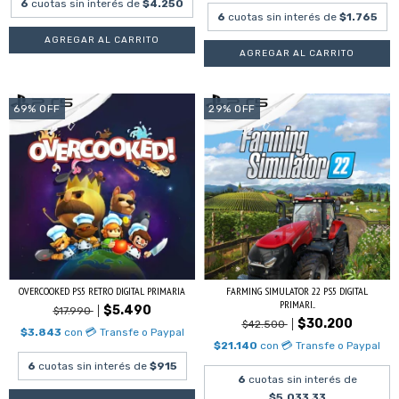
6
cuotas sin interés de
$4.250
6
cuotas sin interés de
$1.765
69
%
OFF
29
%
OFF
OVERCOOKED PS5 RETRO DIGITAL PRIMARIA
FARMING SIMULATOR 22 PS5 DIGITAL
PRIMARI...
$5.490
$17.990
$30.200
$42.500
$3.843
con
💳 Transfe o Paypal
$21.140
con
💳 Transfe o Paypal
6
cuotas sin interés de
$915
6
cuotas sin interés de
$5.033,33