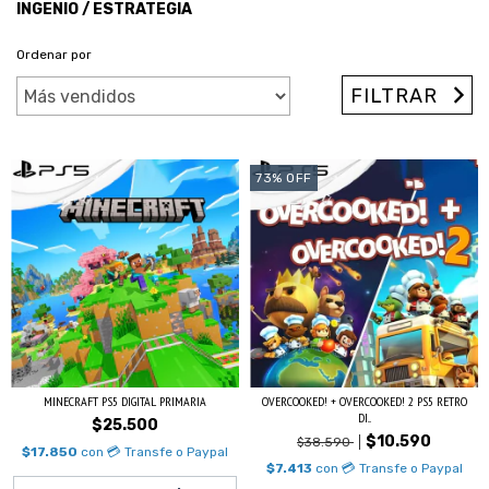
INGENIO / ESTRATEGIA
Ordenar por
FILTRAR
73
%
OFF
MINECRAFT PS5 DIGITAL PRIMARIA
OVERCOOKED! + OVERCOOKED! 2 PS5 RETRO
DI...
$25.500
$10.590
$38.590
$17.850
con
💳 Transfe o Paypal
$7.413
con
💳 Transfe o Paypal