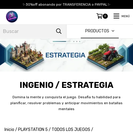
✨30%off abonando por TRANSFERENCIA o PAYPAL✨
0
MENÚ
PRODUCTOS
INGENIO / ESTRATEGIA
Domina la mente y conquista el juego. Desafia tu habilidad para
planificar, resolver problemas y anticipar movimientos en batallas
mentales
Inicio
/
PLAYSTATION 5
/
TODOS LOS JUEGOS
/