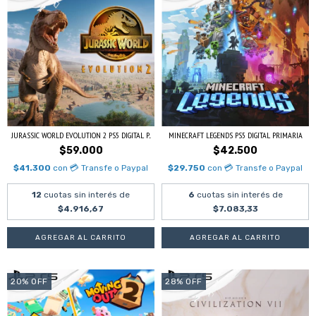
JURASSIC WORLD EVOLUTION 2 PS5 DIGITAL P...
MINECRAFT LEGENDS PS5 DIGITAL PRIMARIA
$59.000
$42.500
$41.300
con
💳 Transfe o Paypal
$29.750
con
💳 Transfe o Paypal
12
cuotas sin interés de
6
cuotas sin interés de
$4.916,67
$7.083,33
20
%
OFF
28
%
OFF