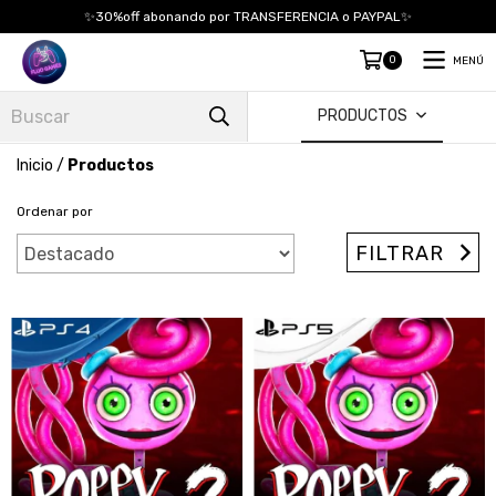
✨30%off abonando por TRANSFERENCIA o PAYPAL✨
0
MENÚ
PRODUCTOS
Inicio
/
Productos
Ordenar por
FILTRAR