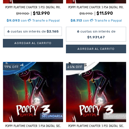
POPPY PLAYTIME CHAPTER 3 PS5 DIGITAL PRI...
POPPY PLAYTIME CHAPTER 3 PS4 DIGITAL PRI...
$12.990
$11.590
$19.900
$15.990
$9.093
con
💳 Transfe o Paypal
$8.113
con
💳 Transfe o Paypal
6
cuotas sin interés de
$2.165
6
cuotas sin interés de
$1.931,67
19
%
OFF
25
%
OFF
POPPY PLAYTIME CHAPTER 3 PS4 DIGITAL SEC...
POPPY PLAYTIME CHAPTER 3 PS5 DIGITAL SEC...