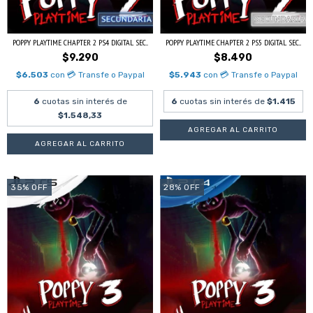
POPPY PLAYTIME CHAPTER 2 PS4 DIGITAL SEC...
POPPY PLAYTIME CHAPTER 2 PS5 DIGITAL SEC...
$9.290
$8.490
$6.503
con
💳 Transfe o Paypal
$5.943
con
💳 Transfe o Paypal
6
cuotas sin interés de
6
cuotas sin interés de
$1.415
$1.548,33
35
%
OFF
28
%
OFF