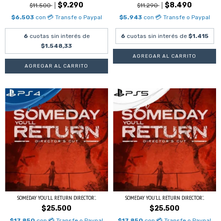
$9.290
$8.490
$11.500
$11.290
$6.503
con
💳 Transfe o Paypal
$5.943
con
💳 Transfe o Paypal
6
cuotas sin interés de
6
cuotas sin interés de
$1.415
$1.548,33
SOMEDAY YOU'LL RETURN DIRECTOR'...
SOMEDAY YOU'LL RETURN DIRECTOR'...
$25.500
$25.500
$17.850
con
💳 Transfe o Paypal
$17.850
con
💳 Transfe o Paypal