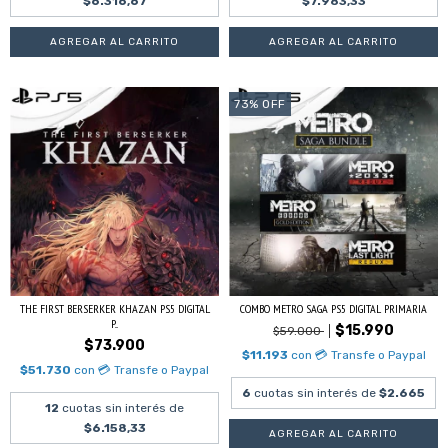
$6.316,67
$7.983,33
73
%
OFF
THE FIRST BERSERKER KHAZAN PS5 DIGITAL
COMBO METRO SAGA PS5 DIGITAL PRIMARIA
P...
$15.990
$59.000
$73.900
$11.193
con
💳 Transfe o Paypal
$51.730
con
💳 Transfe o Paypal
6
cuotas sin interés de
$2.665
12
cuotas sin interés de
$6.158,33