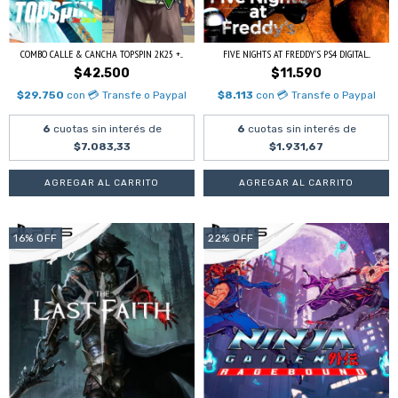
COMBO CALLE & CANCHA TOPSPIN 2K25 +...
FIVE NIGHTS AT FREDDY'S PS4 DIGITAL...
$42.500
$11.590
$29.750
con
💳 Transfe o Paypal
$8.113
con
💳 Transfe o Paypal
6
cuotas sin interés de
6
cuotas sin interés de
$7.083,33
$1.931,67
16
%
OFF
22
%
OFF