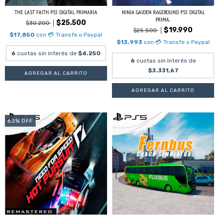
THE LAST FAITH PS5 DIGITAL PRIMARIA
NINJA GAIDEN RAGEBOUND PS5 DIGITAL
PRIMA...
$25.500
$30.200
$19.990
$25.500
$17.850
con
💳 Transfe o Paypal
$13.993
con
💳 Transfe o Paypal
6
cuotas sin interés de
$4.250
6
cuotas sin interés de
$3.331,67
63
%
OFF