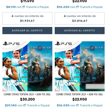
$11.590
$22.900
$8.113
con
💳 Transfe o Paypal
$16.030
con
💳 Transfe o Paypal
6
cuotas sin interés de
6
cuotas sin interés de
$1.931,67
$3.816,67
COMBO STRIKE TOPSPIN 2K25 + GOW PS5 DIGI...
COMBO STRIKE TOPSPIN 2K25 + GOW PS5 DIGI...
$30.200
$22.900
$21.140
con
💳 Transfe o Paypal
$16.030
con
💳 Transfe o Paypal