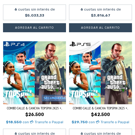
6
cuotas sin interés de
6
cuotas sin interés de
$5.033,33
$3.816,67
COMBO CALLE & CANCHA TOPSPIN 2K25 +...
COMBO CALLE & CANCHA TOPSPIN 2K25 +...
$26.500
$42.500
$18.550
con
💳 Transfe o Paypal
$29.750
con
💳 Transfe o Paypal
6
cuotas sin interés de
6
cuotas sin interés de