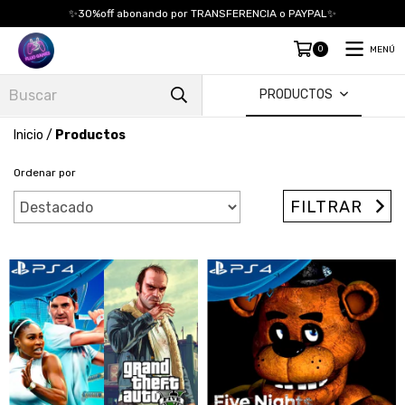
✨30%off abonando por TRANSFERENCIA o PAYPAL✨
0
MENÚ
PRODUCTOS
Inicio
/
Productos
Ordenar por
FILTRAR