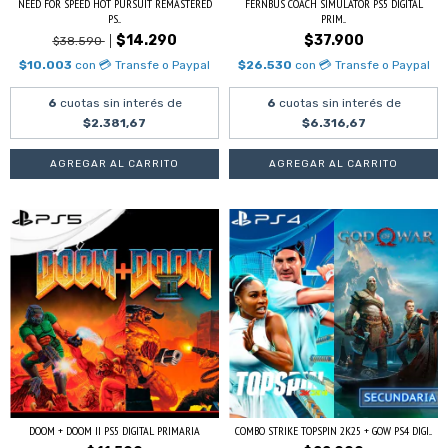
NEED FOR SPEED HOT PURSUIT REMASTERED
FERNBUS COACH SIMULATOR PS5 DIGITAL
PS...
PRIM...
$14.290
$37.900
$38.590
$10.003
con
💳 Transfe o Paypal
$26.530
con
💳 Transfe o Paypal
6
cuotas sin interés de
6
cuotas sin interés de
$2.381,67
$6.316,67
DOOM + DOOM II PS5 DIGITAL PRIMARIA
COMBO STRIKE TOPSPIN 2K25 + GOW PS4 DIGI...