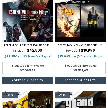
RESIDENT EVIL REMAKE TRILOGY PS5 DIGITAL...
IT TAKES TWO + A WAY OUT PS5 DIGITAL PRI...
$42.500
$19.990
$69.100
$59.000
$29.750
con
💳 Transfe o Paypal
$13.993
con
💳 Transfe o Paypal
6
cuotas sin interés de
6
cuotas sin interés de
$7.083,33
$3.331,67
83
%
OFF
57
%
OFF