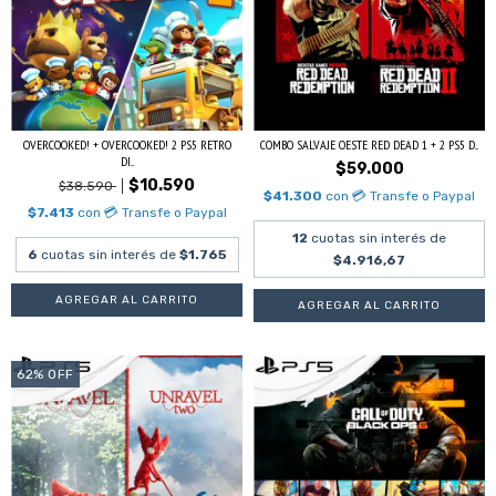
OVERCOOKED! + OVERCOOKED! 2 PS5 RETRO
COMBO SALVAJE OESTE RED DEAD 1 + 2 PS5 D...
DI...
$59.000
$10.590
$38.590
$41.300
con
💳 Transfe o Paypal
$7.413
con
💳 Transfe o Paypal
12
cuotas sin interés de
6
cuotas sin interés de
$1.765
$4.916,67
62
%
OFF