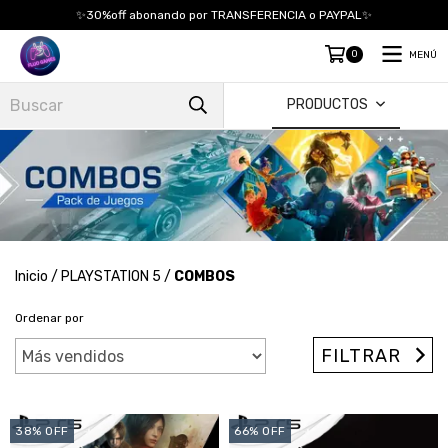
✨30%off abonando por TRANSFERENCIA o PAYPAL✨
0
MENÚ
PRODUCTOS
Inicio
/
PLAYSTATION 5
/
COMBOS
Ordenar por
FILTRAR
38
%
OFF
66
%
OFF