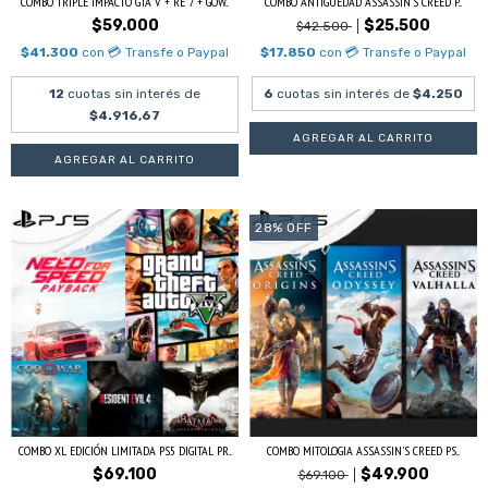
COMBO TRIPLE IMPACTO GTA V + RE 7 + GOW...
COMBO ANTIGÜEDAD ASSASSIN'S CREED P...
$59.000
$25.500
$42.500
$41.300
con
💳 Transfe o Paypal
$17.850
con
💳 Transfe o Paypal
12
cuotas sin interés de
6
cuotas sin interés de
$4.250
$4.916,67
28
%
OFF
COMBO XL EDICIÓN LIMITADA PS5 DIGITAL PR...
COMBO MITOLOGIA ASSASSIN'S CREED PS...
$69.100
$49.900
$69.100