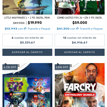
LITTLE NIGHTMARES 1 + 2 PS5 DIGITAL PRIM...
COMBO CAOTICO FIFA 26 + GTA V PS5 DIGITA...
$19.990
$59.000
$49.900
$13.993
con
💳 Transfe o Paypal
$41.300
con
💳 Transfe o Paypal
6
cuotas sin interés de
12
cuotas sin interés de
$3.331,67
$4.916,67
53
%
OFF
28
%
OFF