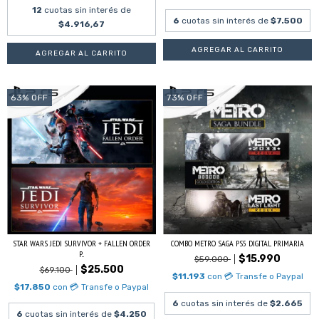
12
cuotas sin interés de
6
cuotas sin interés de
$7.500
$4.916,67
63
%
OFF
73
%
OFF
STAR WARS JEDI SURVIVOR + FALLEN ORDER
COMBO METRO SAGA PS5 DIGITAL PRIMARIA
P...
$15.990
$59.000
$25.500
$69.100
$11.193
con
💳 Transfe o Paypal
$17.850
con
💳 Transfe o Paypal
6
cuotas sin interés de
$2.665
6
cuotas sin interés de
$4.250