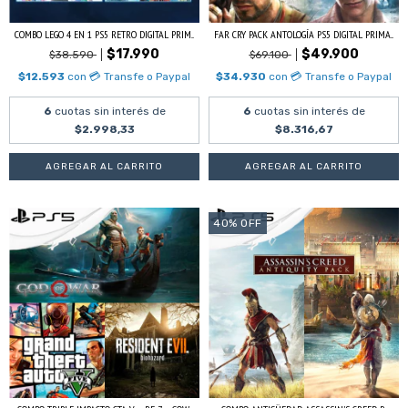
COMBO LEGO 4 EN 1 PS5 RETRO DIGITAL PRIM...
FAR CRY PACK ANTOLOGÍA PS5 DIGITAL PRIMA...
$17.990
$49.900
$38.590
$69.100
$12.593
con
💳 Transfe o Paypal
$34.930
con
💳 Transfe o Paypal
6
cuotas sin interés de
6
cuotas sin interés de
$2.998,33
$8.316,67
40
%
OFF