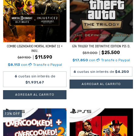
COMBO LEGENDARIO MORTAL KOMBAT 11 +
GTA TRILOGY THE DEFINITIVE EDITION PS5 D...
INJU...
$25.500
$59.000
$11.590
$69.100
$17.850
con
💳 Transfe o Paypal
$8.113
con
💳 Transfe o Paypal
6
cuotas sin interés de
$4.250
6
cuotas sin interés de
$1.931,67
73
%
OFF