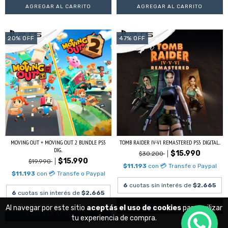
20
%
OFF
47
%
OFF
MOVING OUT + MOVING OUT 2 BUNDLE PS5
TOMB RAIDER IV-VI REMASTERED PS5 DIGITAL...
DIG...
$15.990
$30.200
$15.990
$19.990
$11.193
con
💳 Transfe o Paypal
$11.193
con
💳 Transfe o Paypal
6
cuotas sin interés de
$2.665
6
cuotas sin interés de
$2.665
Al navegar por este sitio
aceptás el uso de cookies
para agilizar
tu experiencia de compra.