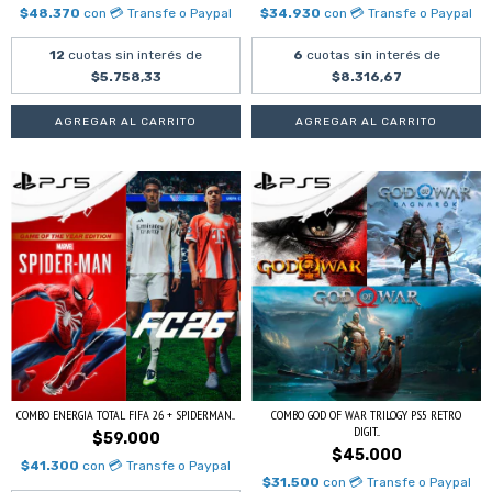
$48.370
con
💳 Transfe o Paypal
$34.930
con
💳 Transfe o Paypal
12
cuotas sin interés de
6
cuotas sin interés de
$5.758,33
$8.316,67
COMBO ENERGIA TOTAL FIFA 26 + SPIDERMAN...
COMBO GOD OF WAR TRILOGY PS5 RETRO
DIGIT...
$59.000
$45.000
$41.300
con
💳 Transfe o Paypal
$31.500
con
💳 Transfe o Paypal