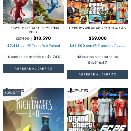
UNRAVEL YARNY COLECCIÓN PS5 RETRO
COMBO DESCONTROL GTA V + COD BLACK OPS
DIGITA...
6...
$10.590
$59.000
$27.590
$7.413
con
💳 Transfe o Paypal
$41.300
con
💳 Transfe o Paypal
6
cuotas sin interés de
$1.765
12
cuotas sin interés de
$4.916,67
60
%
OFF