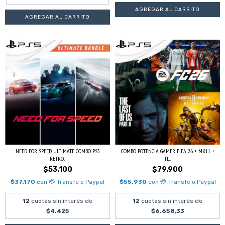
NEED FOR SPEED ULTIMATE COMBO PS5
COMBO POTENCIA GAMER FIFA 26 + MK11 +
RETRO...
TL...
$53.100
$79.900
$37.170
con
💳 Transfe o Paypal
$55.930
con
💳 Transfe o Paypal
12
cuotas sin interés de
12
cuotas sin interés de
$4.425
$6.658,33