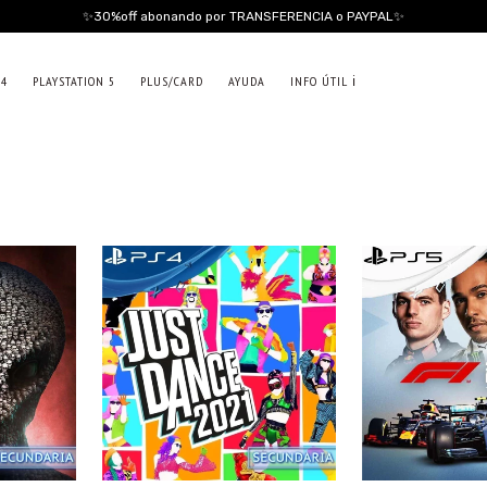
✨30%off abonando por TRANSFERENCIA o PAYPAL✨
 4
PLAYSTATION 5
PLUS/CARD
AYUDA
INFO ÚTIL ℹ️