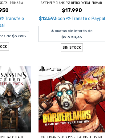
DIGITAL PRIMARIA
RATCHET Y CLANK PS5 RETRO DIGITAL PRIMAR...
950
$17.990
💳 Transfe o
$12.593
con
💳 Transfe o Paypal
pal
6
cuotas sin interés de
erés de
$3.825
$2.998,33
TOCK
SIN STOCK
PLE PACK: BLACK...
BORDERLANDS GOTY PS5 RETRO DIGITAL PRIMA...