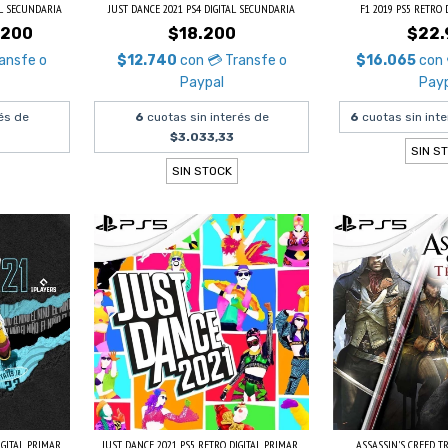
AL SECUNDARIA
JUST DANCE 2021 PS4 DIGITAL SECUNDARIA
F1 2019 PS5 RETRO 
.200
$18.200
$22.
ransfe o
$12.740
con
💳 Transfe o
$16.065
con
Paypal
Pay
és de
6
cuotas sin interés de
6
cuotas sin int
$3.033,33
SIN S
SIN STOCK
ITAL PRIMAR...
JUST DANCE 2021 PS5 RETRO DIGITAL PRIMAR...
ASSASSIN'S CREED TRI