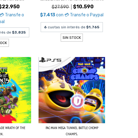
$22.950
$10.590
$27.590
💳 Transfe o
$7.413
con
💳 Transfe o Paypal
pal
6
cuotas sin interés de
$1.765
erés de
$3.825
SIN STOCK
TOCK
ADE WRATH OF THE
PAC-MAN MEGA TUNNEL BATTLE CHOMP
...
CHAMPS...