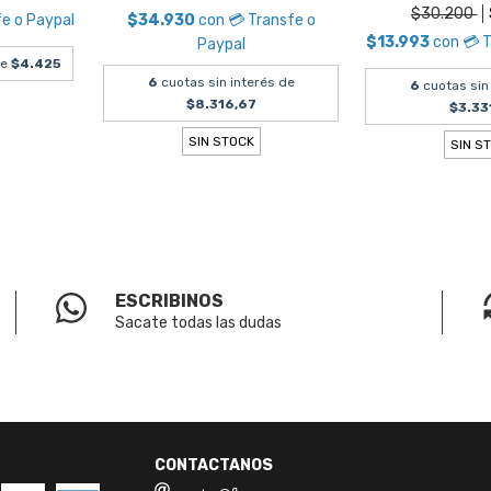
$30.200
fe o Paypal
$34.930
con
💳 Transfe o
$13.993
con
💳 
Paypal
de
$4.425
6
cuotas sin interés de
6
cuotas sin
$8.316,67
$3.33
SIN STOCK
SIN S
ESCRIBINOS
Sacate todas las dudas
CONTACTANOS