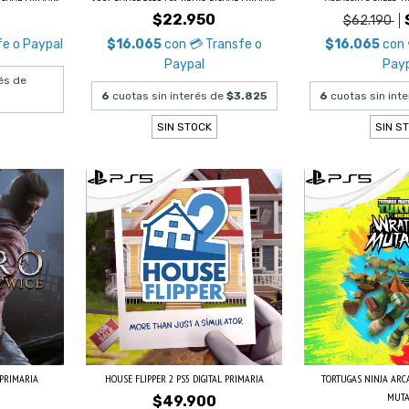
$22.950
$62.190
fe o Paypal
$16.065
con
💳 Transfe o
$16.065
con
Paypal
Pay
és de
6
cuotas sin interés de
$3.825
6
cuotas sin int
SIN STOCK
SIN S
 PRIMARIA
HOUSE FLIPPER 2 PS5 DIGITAL PRIMARIA
TORTUGAS NINJA ARC
MUTAN
$49.900