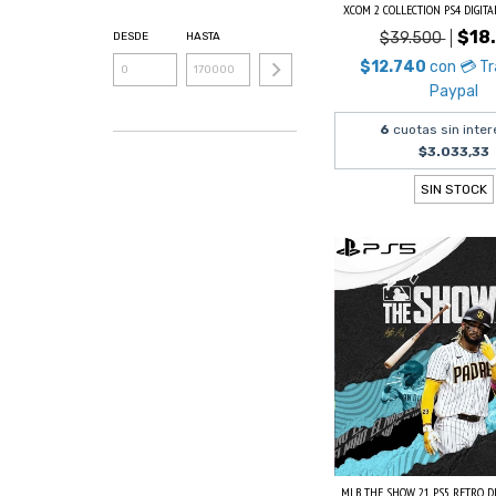
XCOM 2 COLLECTION PS4 DIGIT
$18
$39.500
DESDE
HASTA
$12.740
con
💳 T
Paypal
6
cuotas sin inter
$3.033,33
SIN STOCK
MLB THE SHOW 21 PS5 RETRO DIG