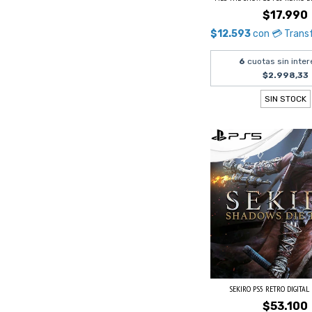
$17.990
$12.593
con
💳 Trans
6
cuotas sin inter
$2.998,33
SIN STOCK
SEKIRO PS5 RETRO DIGITAL
$53.100