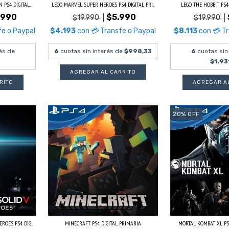
PS4 DIGITAL...
LEGO MARVEL SUPER HEROES PS4 DIGITAL PRI...
LEGO THE HOBBIT PS4
.990
$5.990
$19.990
$19.990
fe o Paypal
$4.193
con
💳 Transfe o Paypal
$8.113
con
💳 T
és de
6
cuotas sin interés de
$998,33
6
cuotas sin
$1.93
20
%
OFF
OES PS4 DIG...
MINECRAFT PS4 DIGITAL PRIMARIA
MORTAL KOMBAT XL PS