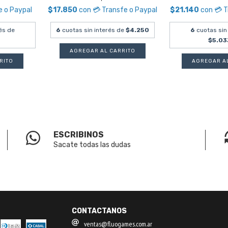
e o Paypal
$17.850
con
💳 Transfe o Paypal
$21.140
con
💳 
és de
6
cuotas sin interés de
$4.250
6
cuotas sin
$5.03
ESCRIBINOS
Sacate todas las dudas
CONTACTANOS
ventas@fluogames.com.ar