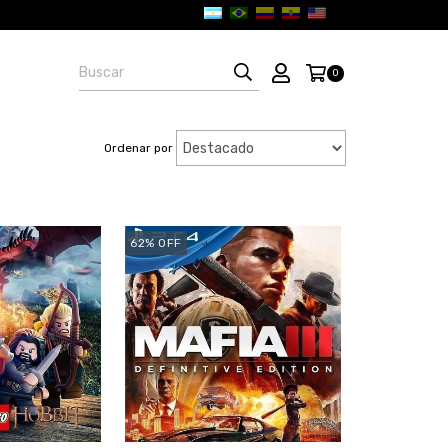
0
Ordenar por
62
%
OFF