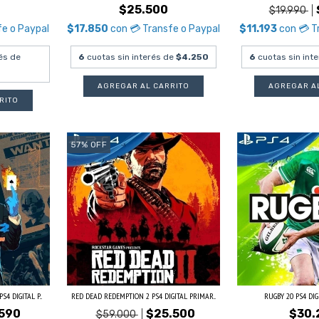
$25.500
$19.990
fe o Paypal
$17.850
con
💳 Transfe o Paypal
$11.193
con
💳 T
és de
6
cuotas sin interés de
$4.250
6
cuotas sin int
57
%
OFF
4 DIGITAL P...
RED DEAD REDEMPTION 2 PS4 DIGITAL PRIMAR...
RUGBY 20 PS4 DI
.590
$25.500
$30.
$59.000