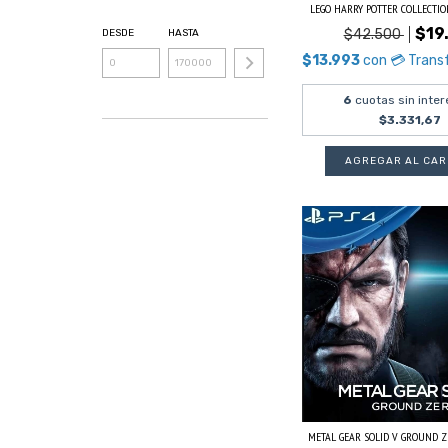
LEGO HARRY POTTER COLLECTION 
$19
$42.500
DESDE
HASTA
$13.993
con
💳 Trans
6
cuotas sin inter
$3.331,67
METAL GEAR SOLID V GROUND ZER