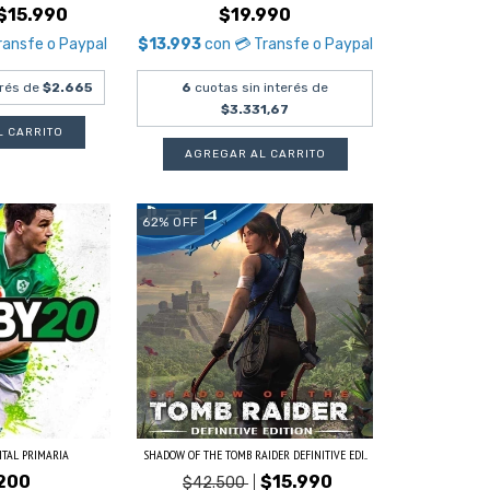
$15.990
$19.990
ransfe o Paypal
$13.993
con
💳 Transfe o Paypal
erés de
$2.665
6
cuotas sin interés de
$3.331,67
62
%
OFF
GITAL PRIMARIA
SHADOW OF THE TOMB RAIDER DEFINITIVE EDI...
200
$15.990
$42.500