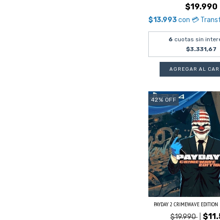
$19.990
$13.993
con
💳 Trans
6
cuotas sin inter
$3.331,67
42
%
OFF
PAYDAY 2 CRIMEWAVE EDITION PS
$11
$19.990