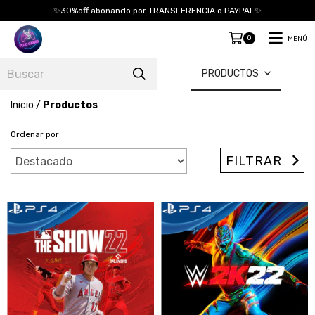
✨30%off abonando por TRANSFERENCIA o PAYPAL✨
0
MENÚ
PRODUCTOS
Inicio
/
Productos
Ordenar por
FILTRAR