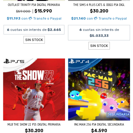
OUTLAST TRINITY PS4 DIGITAL PRIMARIA
THE SIMS 4 PLUS CATS & DOGS PS4 DIGI...
$15.990
$30.200
$59.000
$11.193
con
💳 Transfe o Paypal
$21.140
con
💳 Transfe o Paypal
6
cuotas sin interés de
$2.665
6
cuotas sin interés de
$5.033,33
SIN STOCK
SIN STOCK
MLB THE SHOW 22 PS5 DIGITAL PRIMARIA
PAC-MAN 256 PS4 DIGITAL SECUNDARIA
$30.200
$4.590