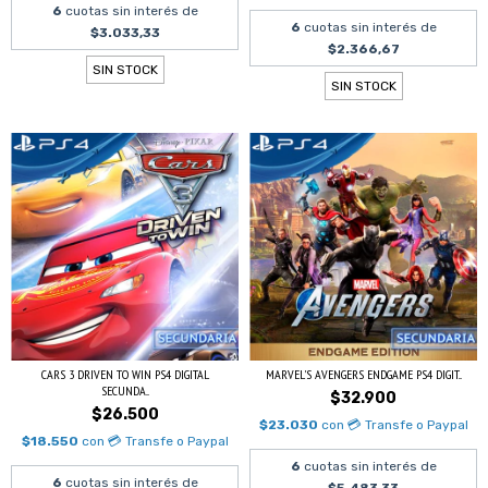
6
cuotas sin interés de
6
cuotas sin interés de
$3.033,33
$2.366,67
SIN STOCK
SIN STOCK
CARS 3 DRIVEN TO WIN PS4 DIGITAL
MARVEL'S AVENGERS ENDGAME PS4 DIGIT...
SECUNDA...
$32.900
$26.500
$23.030
con
💳 Transfe o Paypal
$18.550
con
💳 Transfe o Paypal
6
cuotas sin interés de
6
cuotas sin interés de