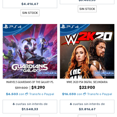
$5.483,33
$4.416,67
SIN STOCK
SIN STOCK
MARVEL'S GUARDIANS OF THE GALAXY PS...
WWE 2K20 PS4 DIGITAL SECUNDARIA
$9.290
$22.900
$39.500
$6.503
con
💳 Transfe o Paypal
$16.030
con
💳 Transfe o Paypal
6
cuotas sin interés de
6
cuotas sin interés de
$1.548,33
$3.816,67