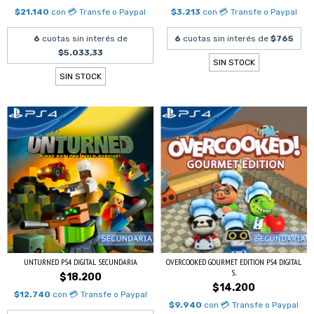
$21.140
con
💳 Transfe o Paypal
$3.213
con
💳 Transfe o Paypal
6
cuotas sin interés de
6
cuotas sin interés de
$765
$5.033,33
SIN STOCK
SIN STOCK
UNTURNED PS4 DIGITAL SECUNDARIA
OVERCOOKED GOURMET EDITION PS4 DIGITAL
S...
$18.200
$14.200
$12.740
con
💳 Transfe o Paypal
$9.940
con
💳 Transfe o Paypal