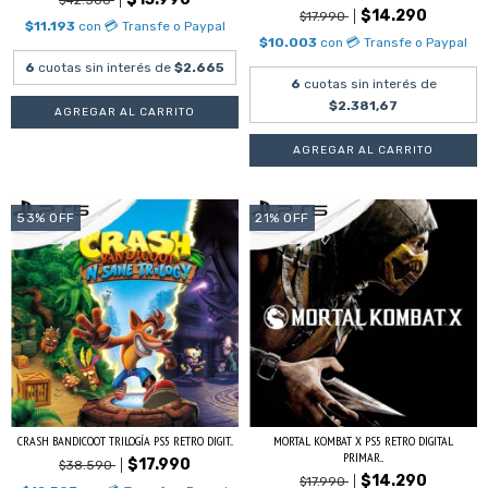
$42.500
$14.290
$17.990
$11.193
con
💳 Transfe o Paypal
$10.003
con
💳 Transfe o Paypal
6
cuotas sin interés de
$2.665
6
cuotas sin interés de
$2.381,67
53
%
OFF
21
%
OFF
CRASH BANDICOOT TRILOGÍA PS5 RETRO DIGIT...
MORTAL KOMBAT X PS5 RETRO DIGITAL
PRIMAR...
$17.990
$38.590
$14.290
$17.990