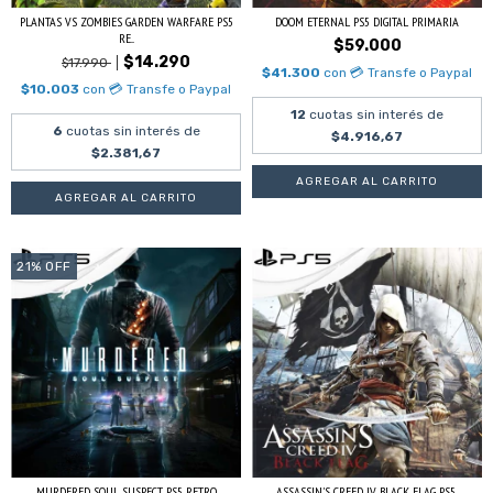
PLANTAS VS ZOMBIES GARDEN WARFARE PS5
DOOM ETERNAL PS5 DIGITAL PRIMARIA
RE...
$59.000
$14.290
$17.990
$41.300
con
💳 Transfe o Paypal
$10.003
con
💳 Transfe o Paypal
12
cuotas sin interés de
6
cuotas sin interés de
$4.916,67
$2.381,67
21
%
OFF
MURDERED SOUL SUSPECT PS5 RETRO
ASSASSIN'S CREED IV BLACK FLAG PS5...