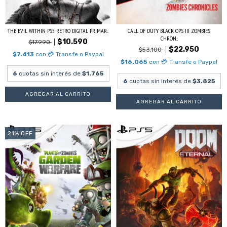
THE EVIL WITHIN PS5 RETRO DIGITAL PRIMAR...
CALL OF DUTY BLACK OPS III ZOMBIES
CHRON...
$10.590
$17.990
$22.950
$53.100
$7.413
con
💳 Transfe o Paypal
$16.065
con
💳 Transfe o Paypal
6
cuotas sin interés de
$1.765
6
cuotas sin interés de
$3.825
21
%
OFF