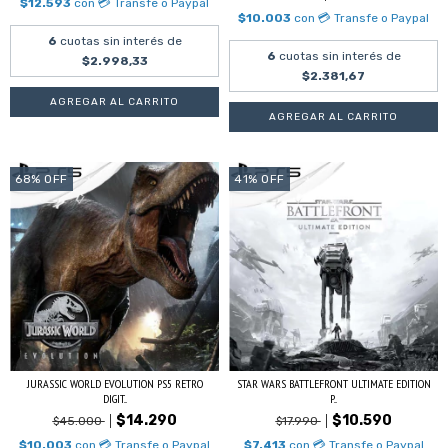
$12.593
con
💳 Transfe o Paypal
$10.003
con
💳 Transfe o Paypal
6
cuotas sin interés de
6
cuotas sin interés de
$2.998,33
$2.381,67
68
%
OFF
41
%
OFF
JURASSIC WORLD EVOLUTION PS5 RETRO
STAR WARS BATTLEFRONT ULTIMATE EDITION
DIGIT...
P...
$14.290
$10.590
$45.000
$17.990
$10.003
con
💳 Transfe o Paypal
$7.413
con
💳 Transfe o Paypal