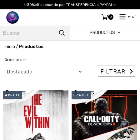
✨30%off abonando por TRANSFERENCIA o PAYPAL✨
0
MENÚ
PRODUCTOS
Inicio
/
Productos
Ordenar por
FILTRAR
41
%
OFF
57
%
OFF