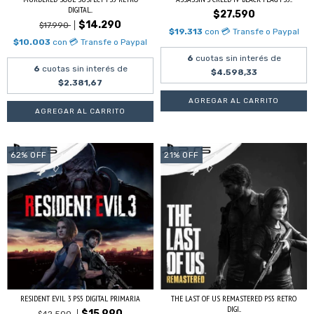
DIGITAL...
$27.590
$14.290
$17.990
$19.313
con
💳 Transfe o Paypal
$10.003
con
💳 Transfe o Paypal
6
cuotas sin interés de
6
cuotas sin interés de
$4.598,33
$2.381,67
62
%
OFF
21
%
OFF
RESIDENT EVIL 3 PS5 DIGITAL PRIMARIA
THE LAST OF US REMASTERED PS5 RETRO
DIGI...
$15.990