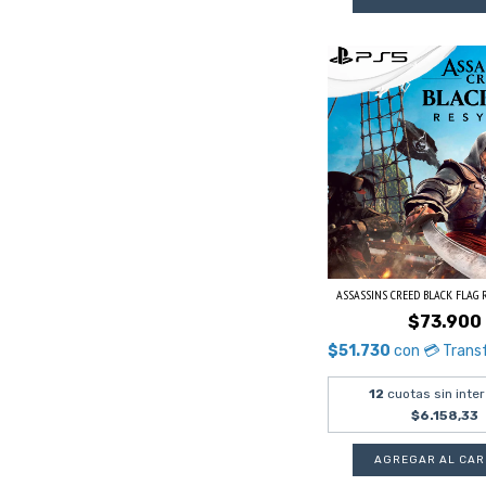
ASSASSINS CREED BLACK FLAG RE
$73.900
$51.730
con
💳 Trans
12
cuotas sin inte
$6.158,33