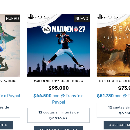
NUEVO
NUEVO
S5 DIGITAL...
MADDEN NFL 27 PS5 DIGITAL PRIMARIA
BEAST OF REINCARNATION
$95.000
$73.
fe o Paypal
$66.500
con
💳 Transfe o
$51.730
con
💳 
Paypal
rés de
12
cuotas sin
12
cuotas sin interés de
$6.15
$7.916,67