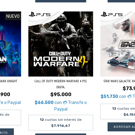
NUEVO
 DARK KNIGHT
CALL OF DUTY MODERN WARFARE 4 PS5
STAR WARS GALACTIC RAC
DIGITA...
$73.
.900
$95.000
$51.730
con
💳 
fe o Paypal
$66.500
con
💳 Transfe o
12
cuotas sin
Paypal
rés de
$6.15
12
cuotas sin interés de
$7.916,67