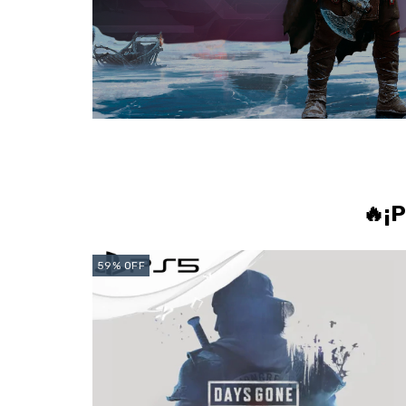
🔥¡
59
%
OFF