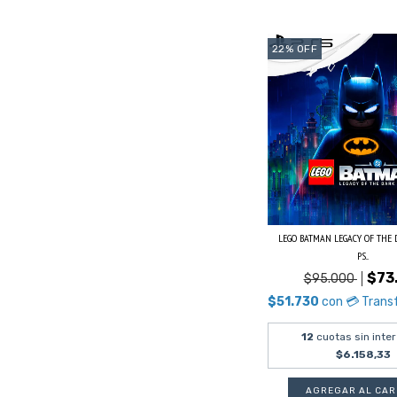
22
%
OFF
LEGO BATMAN LEGACY OF THE
PS...
$73
$95.000
$51.730
con
💳 Trans
12
cuotas sin inte
$6.158,33