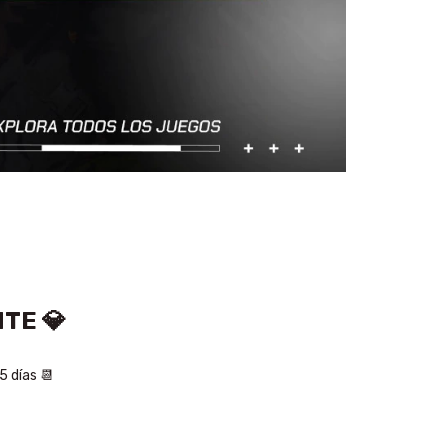
TE 💎
5 días 📆