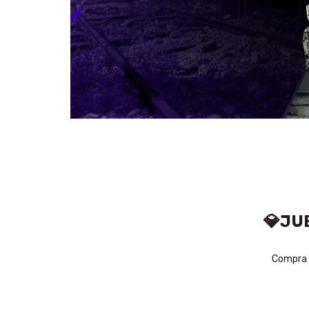
💎JU
Compra f