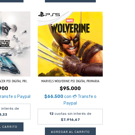
ER PS5 DIGITAL PRI...
MARVELS WOLVERINE PS5 DIGITAL PRIMARIA
900
$95.000
Transfe o Paypal
$66.500
con
💳 Transfe o
Paypal
 interés de
12
cuotas sin interés de
8,33
$7.916,67