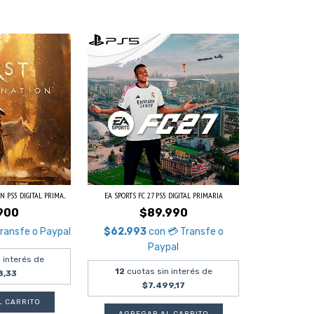
 PS5 DIGITAL PRIMA...
EA SPORTS FC 27 PS5 DIGITAL PRIMARIA
900
$89.990
Transfe o Paypal
$62.993
con
💳 Transfe o
Paypal
 interés de
12
cuotas sin interés de
8,33
$7.499,17