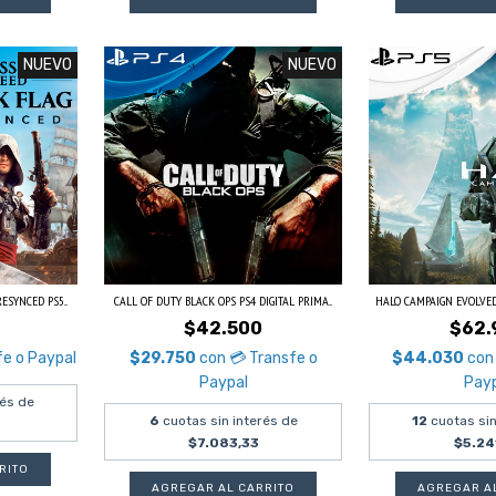
NUEVO
NUEVO
SYNCED PS5...
CALL OF DUTY BLACK OPS PS4 DIGITAL PRIMA...
HALO CAMPAIGN EVOLVED 
$42.500
$62.
fe o Paypal
$29.750
con
💳 Transfe o
$44.030
con
Paypal
Pay
rés de
6
cuotas sin interés de
12
cuotas sin
$7.083,33
$5.24