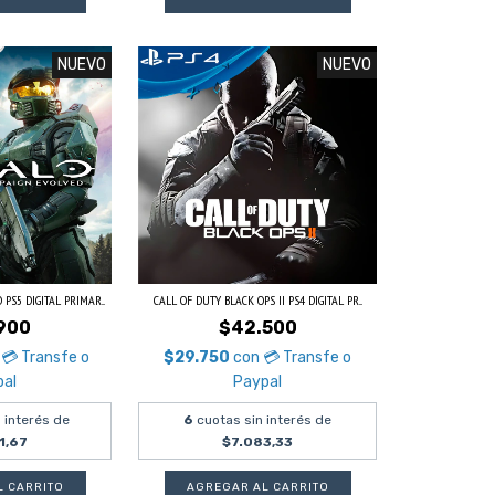
NUEVO
NUEVO
PS5 DIGITAL PRIMAR...
CALL OF DUTY BLACK OPS II PS4 DIGITAL PR...
900
$42.500
💳 Transfe o
$29.750
con
💳 Transfe o
pal
Paypal
 interés de
6
cuotas sin interés de
1,67
$7.083,33