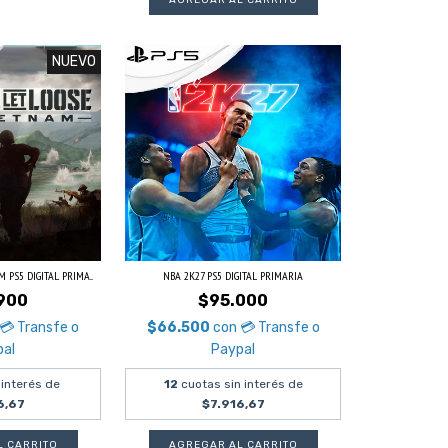
NUEVO
 PS5 DIGITAL PRIMA...
NBA 2K27 PS5 DIGITAL PRIMARIA
900
$95.000
💳 Transfe o
$66.500
con
💳 Transfe o
pal
Paypal
 interés de
12
cuotas sin interés de
6,67
$7.916,67