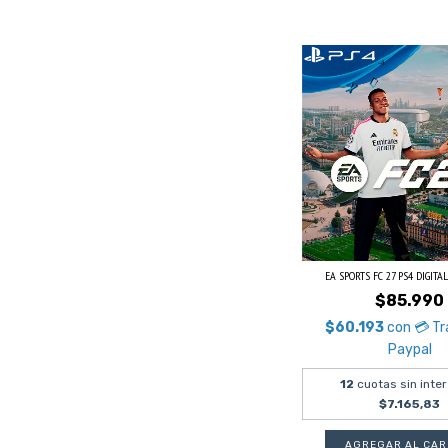
EA SPORTS FC 27 PS4 DIGITA
$85.990
$60.193
con
💳 Tr
Paypal
12
cuotas sin inte
$7.165,83