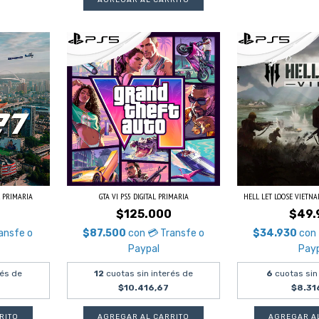
L PRIMARIA
GTA VI PS5 DIGITAL PRIMARIA
HELL LET LOOSE VIETNAM
$125.000
$49.
ansfe o
$87.500
con
💳 Transfe o
$34.930
con
Paypal
Pay
rés de
12
cuotas sin interés de
6
cuotas sin
$10.416,67
$8.31