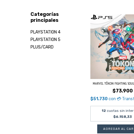
Categorías
principales
PLAYSTATION 4
PLAYSTATION 5
PLUS/CARD
MARVEL TŌKON FIGHTING SOULS P
$73.900
$51.730
con
💳 Trans
12
cuotas sin inte
$6.158,33