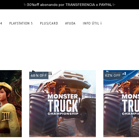
✨30%off abonando por TRANSFERENCIA o PAYPAL✨
 4
PLAYSTATION 5
PLUS/CARD
AYUDA
INFO ÚTIL ℹ️
68
%
OFF
62
%
OFF