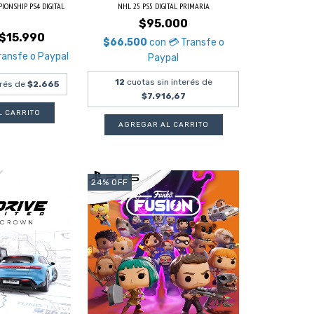
ONSHIP PS4 DIGITAL
NHL 25 PS5 DIGITAL PRIMARIA
$95.000
$15.990
$66.500
con
💳 Transfe o
ransfe o Paypal
Paypal
12
cuotas sin interés de
erés de
$2.665
$7.916,67
24
%
OFF