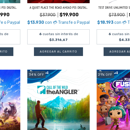
S5 DIGITAL...
A QUIET PLACE THE ROAD AHEAD PS5 DIGITAL...
TEST DRIVE UNLIMITED S
.990
$19.900
$37.900
$73.900
fe o Paypal
$13.930
con
💳 Transfe o Paypal
$18.193
con
💳 T
és de
6
cuotas sin interés de
6
cuotas sin
$3.316,67
$4.33
34
%
OFF
21
%
OFF