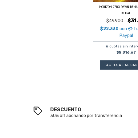
HORIZON ZERO DAWN REMA
DIGITAL...
$31
$49.900
$22.330
con
💳 T
Paypal
6
cuotas sin inter
$5.316,67
DESCUENTO
30% off abonando por transferencia