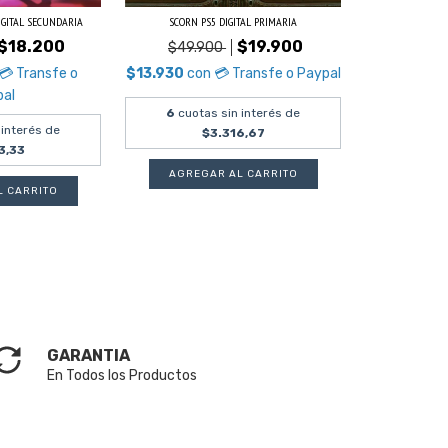
IGITAL SECUNDARIA
SCORN PS5 DIGITAL PRIMARIA
$18.200
$19.900
$49.900
💳 Transfe o
$13.930
con
💳 Transfe o Paypal
pal
6
cuotas sin interés de
 interés de
$3.316,67
3,33
GARANTIA
En Todos los Productos