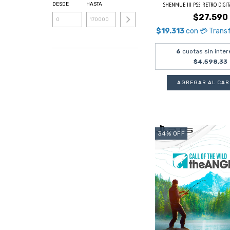
SHENMUE III PS5 RETRO DIGI
DESDE
HASTA
$27.590
$19.313
con
💳 Trans
6
cuotas sin inter
$4.598,33
34
%
OFF