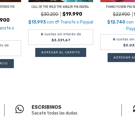
STERED PS5
CALL OF THE WILD THE ANGLER PS4 DIGITAL...
FUNKO FUSION PS4 D
$19.990
$30.200
$22.900
.900
$13.993
con
💳 Transfe o Paypal
$12.740
con
ransfe o
Pay
6
cuotas sin interés de
6
cuotas sin
$3.331,67
és de
$3.03
ESCRIBINOS
Sacate todas las dudas