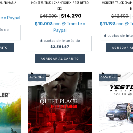
TAL PRIMARIA
MONSTER TRUCK CHAMPIONSHIP PS5 RETRO
MONSTER TRUCK CHAMPI
DIG...
P...
$14.290
$45.000
$42.500
fe o Paypal
$10.003
con
💳 Transfe o
$11.193
con
💳 T
és de
Paypal
6
cuotas sin int
6
cuotas sin interés de
$2.381,67
47
%
OFF
65
%
OFF