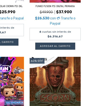
OLAR CROWN PS5 DIG...
FUNKO FUSION PS5 DIGITAL PRIMARIA
$25.990
$37.900
$49.900
ransfe o Paypal
$26.530
con
💳 Transfe o
Paypal
 interés de
6
cuotas sin interés de
1,67
$6.316,67
60
%
OFF