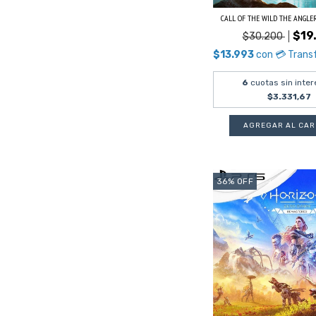
CALL OF THE WILD THE ANGLER P
$19
$30.200
$13.993
con
💳 Trans
6
cuotas sin inter
$3.331,67
36
%
OFF