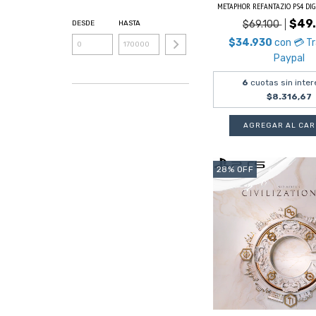
METAPHOR REFANTAZIO PS4 DIG
$49
$69.100
DESDE
HASTA
$34.930
con
💳 T
Paypal
6
cuotas sin inter
$8.316,67
28
%
OFF