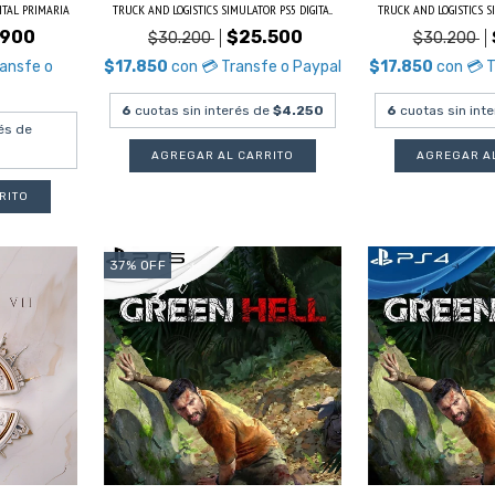
ITAL PRIMARIA
TRUCK AND LOGISTICS SIMULATOR PS5 DIGITA...
TRUCK AND LOGISTICS SI
.900
$25.500
$30.200
$30.200
ransfe o
$17.850
con
💳 Transfe o Paypal
$17.850
con
💳 
6
cuotas sin interés de
$4.250
6
cuotas sin int
és de
37
%
OFF