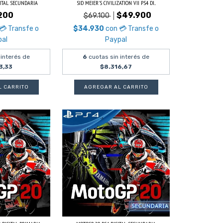
GITAL SECUNDARIA
SID MEIER'S CIVILIZATION VII PS4 DI...
200
$49.900
$69.100
💳 Transfe o
$34.930
con
💳 Transfe o
pal
Paypal
 interés de
6
cuotas sin interés de
3,33
$8.316,67