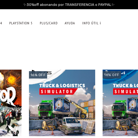
✨30%off abonando por TRANSFERENCIA o PAYPAL✨
 4
PLAYSTATION 5
PLUS/CARD
AYUDA
INFO ÚTIL ℹ️
16
%
OFF
16
%
OFF