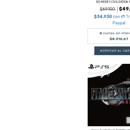
SID MEIER'S CIVILIZATION VII
$49
$69.100
$34.930
con
💳 T
Paypal
6
cuotas sin inter
$8.316,67