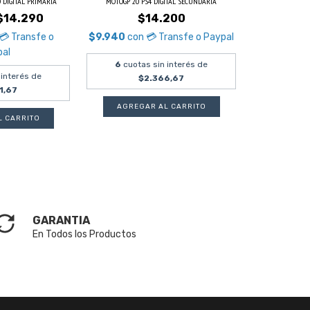
 DIGITAL PRIMARIA
MOTOGP 20 PS4 DIGITAL SECUNDARIA
$14.290
$14.200
💳 Transfe o
$9.940
con
💳 Transfe o Paypal
pal
6
cuotas sin interés de
 interés de
$2.366,67
1,67
GARANTIA
En Todos los Productos