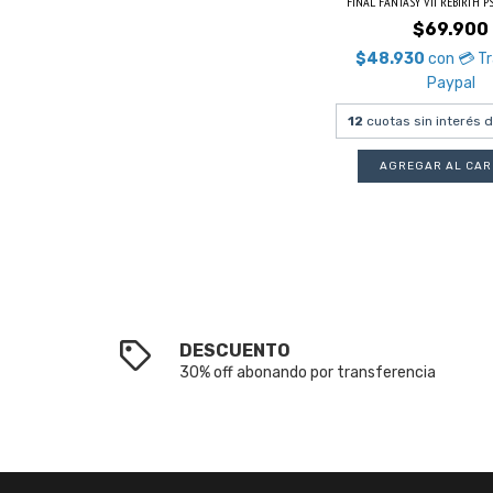
FINAL FANTASY VII REBIRTH PS5 
$69.900
$48.930
con
💳 T
Paypal
12
cuotas sin interés 
DESCUENTO
30% off abonando por transferencia