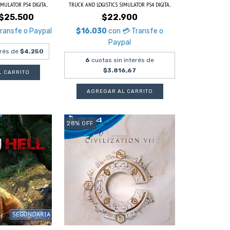
MULATOR PS4 DIGITA...
TRUCK AND LOGISTICS SIMULATOR PS4 DIGITA...
$25.500
$22.900
Transfe o Paypal
$16.030
con
💳 Transfe o
Paypal
erés de
$4.250
6
cuotas sin interés de
$3.816,67
28
%
OFF