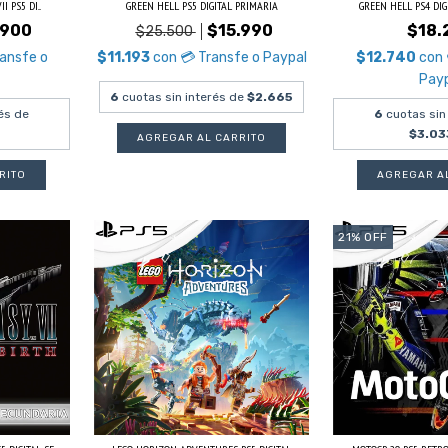
 PS5 DI...
GREEN HELL PS5 DIGITAL PRIMARIA
GREEN HELL PS4 DI
.900
$15.990
$18.
$25.500
ransfe o
$11.193
con
💳 Transfe o Paypal
$12.740
con
Pay
6
cuotas sin interés de
$2.665
és de
6
cuotas sin
$3.03
21
%
OFF