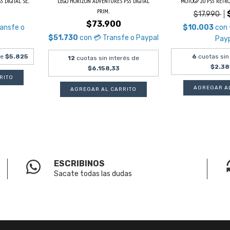
DIGITAL SE...
LEGO HORIZON ADVENTURES PS5 DIGITAL
MOTOGP 20 PS5 RETRO
PRIM...
$17.990
$73.900
ransfe o
$10.003
con
$51.730
con
💳 Transfe o Paypal
Pay
de
$5.825
6
cuotas sin
12
cuotas sin interés de
$2.38
$6.158,33
ESCRIBINOS
Sacate todas las dudas