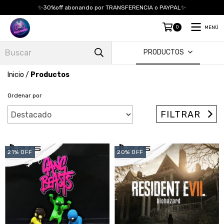
✨30%off abonando por TRANSFERENCIA o PAYPAL✨
0
MENÚ
PRODUCTOS
Inicio
/
Productos
Ordenar por
FILTRAR
21
%
OFF
20
%
OFF