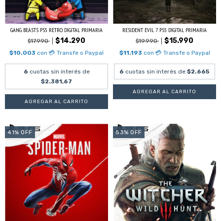
GANG BEASTS PS5 RETRO DIGITAL PRIMARIA
RESIDENT EVIL 7 PS5 DIGITAL PRIMARIA
$14.290
$15.990
$17.990
$19.990
$10.003
con
💳 Transfe o Paypal
$11.193
con
💳 Transfe o Paypal
6
cuotas sin interés de
6
cuotas sin interés de
$2.665
$2.381,67
41
%
OFF
53
%
OFF