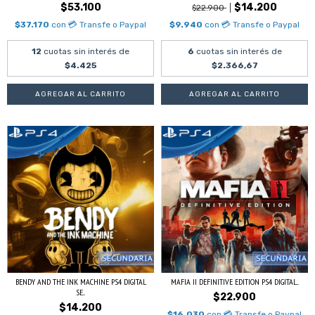
$53.100
$14.200
$22.900
$37.170
con
💳 Transfe o Paypal
$9.940
con
💳 Transfe o Paypal
12
cuotas sin interés de
6
cuotas sin interés de
$4.425
$2.366,67
BENDY AND THE INK MACHINE PS4 DIGITAL
MAFIA II DEFINITIVE EDITION PS4 DIGITAL...
SE...
$22.900
$14.200
$16.030
con
💳 Transfe o Paypal