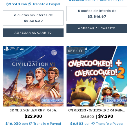
$9.940
con
💳 Transfe o Paypal
6
cuotas sin interés de
6
cuotas sin interés de
$3.816,67
$2.366,67
65
%
OFF
SID MEIER'S CIVILIZATION VI PS4 DIG...
OVERCOOKED! + OVERCOOKED! 2 PS4 DIGITAL...
$22.900
$9.290
$26.500
$16.030
con
💳 Transfe o Paypal
$6.503
con
💳 Transfe o Paypal