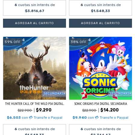
6
cuotas sin interés de
6
cuotas sin interés de
$3.816,67
$1.548,33
59
%
OFF
38
%
OFF
THE HUNTER CALL OF THE WILD PS4 DIGITAL...
SONIC ORIGINS PS4 DIGITAL SECUNDARIA
$9.290
$14.200
$22.900
$22.900
$6.503
con
💳 Transfe o Paypal
$9.940
con
💳 Transfe o Paypal
6
cuotas sin interés de
6
cuotas sin interés de