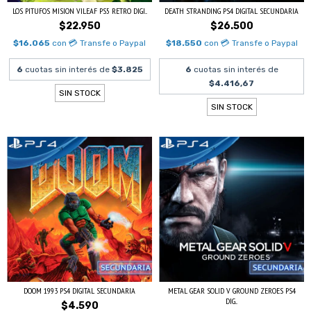
LOS PITUFOS MISION VILEAF PS5 RETRO DIGI...
DEATH STRANDING PS4 DIGITAL SECUNDARIA
$22.950
$26.500
$16.065
con
💳 Transfe o Paypal
$18.550
con
💳 Transfe o Paypal
6
cuotas sin interés de
$3.825
6
cuotas sin interés de
$4.416,67
SIN STOCK
SIN STOCK
DOOM 1993 PS4 DIGITAL SECUNDARIA
METAL GEAR SOLID V GROUND ZEROES PS4
DIG...
$4.590