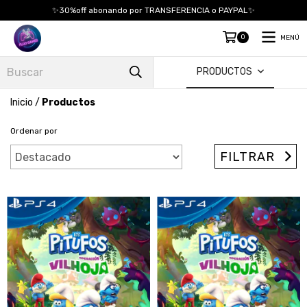
✨30%off abonando por TRANSFERENCIA o PAYPAL✨
0
MENÚ
PRODUCTOS
Inicio
/
Productos
Ordenar por
FILTRAR