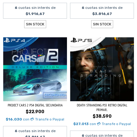
6
cuotas sin interés de
6
cuotas sin interés de
$1.916,67
$3.816,67
SIN STOCK
SIN STOCK
PROJECT CARS 2 PS4 DIGITAL SECUNDARIA
DEATH STRANDING PS5 RETRO DIGITAL
PRIMAR...
$22.900
$38.590
$16.030
con
💳 Transfe o Paypal
$27.013
con
💳 Transfe o Paypal
6
cuotas sin interés de
6
cuotas sin interés de