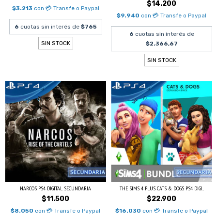
$14.200
$3.213
con
💳 Transfe o Paypal
$9.940
con
💳 Transfe o Paypal
6
cuotas sin interés de
$765
6
cuotas sin interés de
SIN STOCK
$2.366,67
SIN STOCK
NARCOS PS4 DIGITAL SECUNDARIA
THE SIMS 4 PLUS CATS & DOGS PS4 DIGI...
$11.500
$22.900
$8.050
con
💳 Transfe o Paypal
$16.030
con
💳 Transfe o Paypal