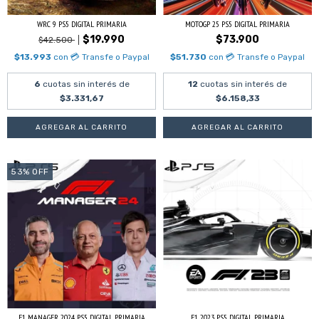
WRC 9 PS5 DIGITAL PRIMARIA
MOTOGP 25 PS5 DIGITAL PRIMARIA
$19.990
$73.900
$42.500
$13.993
con
💳 Transfe o Paypal
$51.730
con
💳 Transfe o Paypal
6
cuotas sin interés de
12
cuotas sin interés de
$3.331,67
$6.158,33
53
%
OFF
F1 MANAGER 2024 PS5 DIGITAL PRIMARIA
F1 2023 PS5 DIGITAL PRIMARIA