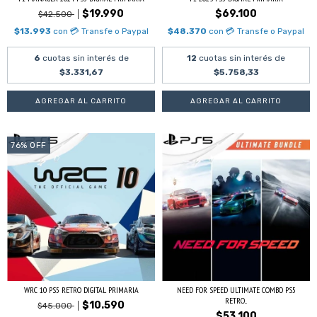
$19.990
$69.100
$42.500
$13.993
con
💳 Transfe o Paypal
$48.370
con
💳 Transfe o Paypal
6
cuotas sin interés de
12
cuotas sin interés de
$3.331,67
$5.758,33
76
%
OFF
WRC 10 PS5 RETRO DIGITAL PRIMARIA
NEED FOR SPEED ULTIMATE COMBO PS5
RETRO...
$10.590
$45.000
$53.100