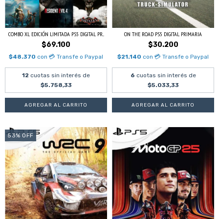
COMBO XL EDICIÓN LIMITADA PS5 DIGITAL PR...
ON THE ROAD PS5 DIGITAL PRIMARIA
$69.100
$30.200
$48.370
con
💳 Transfe o Paypal
$21.140
con
💳 Transfe o Paypal
12
cuotas sin interés de
6
cuotas sin interés de
$5.758,33
$5.033,33
53
%
OFF