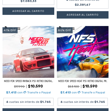
$7.083,33
$2.381,67
41
%
OFF
80
%
OFF
NEED FOR SPEED PAYBACK PS5 RETRO DIGITAL...
NEED FOR SPEED HEAT PS5 RETRO DIGITAL PR...
$10.590
$10.590
$17.990
$53.100
$7.413
con
💳 Transfe o Paypal
$7.413
con
💳 Transfe o Paypal
6
cuotas sin interés de
$1.765
6
cuotas sin interés de
$1.765