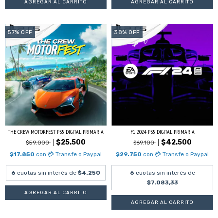
57
%
OFF
38
%
OFF
THE CREW MOTORFEST PS5 DIGITAL PRIMARIA
F1 2024 PS5 DIGITAL PRIMARIA
$25.500
$42.500
$59.000
$69.100
$17.850
con
💳 Transfe o Paypal
$29.750
con
💳 Transfe o Paypal
6
cuotas sin interés de
$4.250
6
cuotas sin interés de
$7.083,33