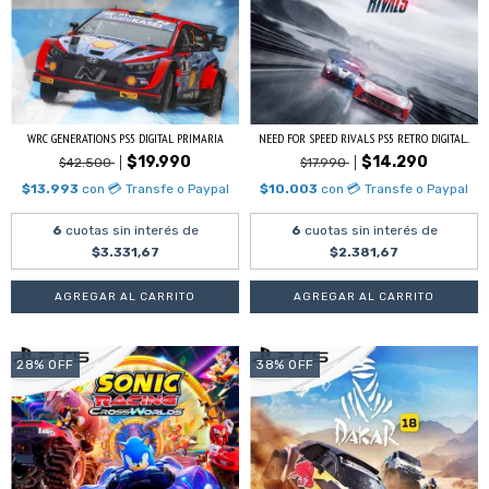
WRC GENERATIONS PS5 DIGITAL PRIMARIA
NEED FOR SPEED RIVALS PS5 RETRO DIGITAL...
$19.990
$14.290
$42.500
$17.990
$13.993
con
💳 Transfe o Paypal
$10.003
con
💳 Transfe o Paypal
6
cuotas sin interés de
6
cuotas sin interés de
$3.331,67
$2.381,67
28
%
OFF
38
%
OFF