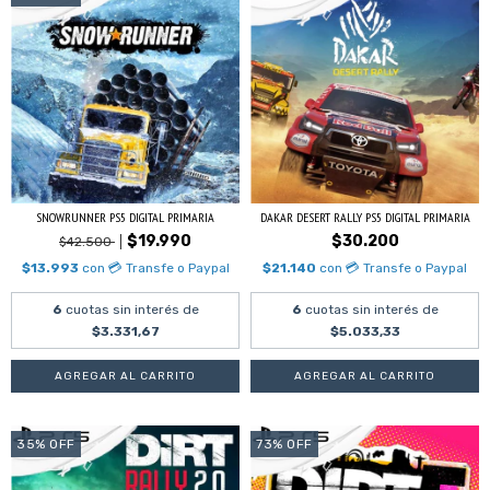
SNOWRUNNER PS5 DIGITAL PRIMARIA
DAKAR DESERT RALLY PS5 DIGITAL PRIMARIA
$19.990
$30.200
$42.500
$13.993
con
💳 Transfe o Paypal
$21.140
con
💳 Transfe o Paypal
6
cuotas sin interés de
6
cuotas sin interés de
$3.331,67
$5.033,33
35
%
OFF
73
%
OFF