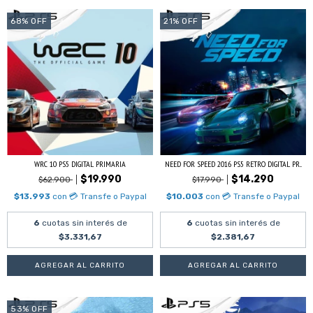
68
%
OFF
21
%
OFF
WRC 10 PS5 DIGITAL PRIMARIA
NEED FOR SPEED 2016 PS5 RETRO DIGITAL PR...
$19.990
$14.290
$62.900
$17.990
$13.993
con
💳 Transfe o Paypal
$10.003
con
💳 Transfe o Paypal
6
cuotas sin interés de
6
cuotas sin interés de
$3.331,67
$2.381,67
53
%
OFF