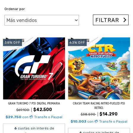
Ordenar por
FILTRAR
38
%
OFF
63
%
OFF
GRAN TURISMO 7 PS5 DIGITAL PRIMARIA
CRASH TEAM RACING NITRO-FUELED PS5
RETRO...
$42.500
$69.100
$14.290
$38.590
$29.750
con
💳 Transfe o Paypal
$10.003
con
💳 Transfe o Paypal
6
cuotas sin interés de
6
cuotas sin interés de