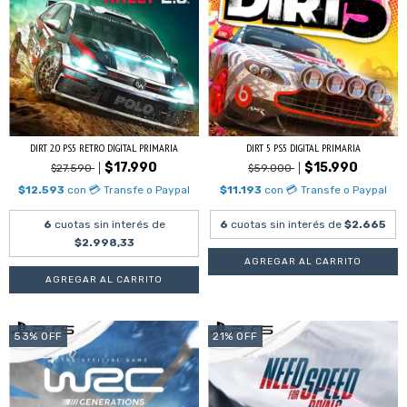
DIRT 2.0 PS5 RETRO DIGITAL PRIMARIA
DIRT 5 PS5 DIGITAL PRIMARIA
$17.990
$15.990
$27.590
$59.000
$12.593
con
💳 Transfe o Paypal
$11.193
con
💳 Transfe o Paypal
6
cuotas sin interés de
6
cuotas sin interés de
$2.665
$2.998,33
53
%
OFF
21
%
OFF