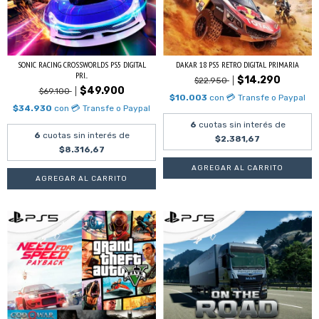
SONIC RACING CROSSWORLDS PS5 DIGITAL
DAKAR 18 PS5 RETRO DIGITAL PRIMARIA
PRI...
$14.290
$22.950
$49.900
$69.100
$10.003
con
💳 Transfe o Paypal
$34.930
con
💳 Transfe o Paypal
6
cuotas sin interés de
6
cuotas sin interés de
$2.381,67
$8.316,67