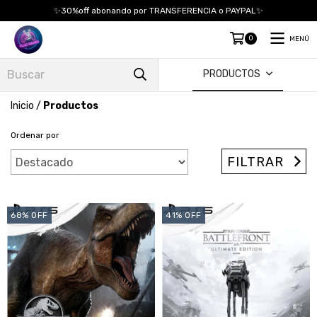
✨30%off abonando por TRANSFERENCIA o PAYPAL✨
0
MENÚ
PRODUCTOS
Inicio
/
Productos
Ordenar por
FILTRAR
68
%
OFF
41
%
OFF