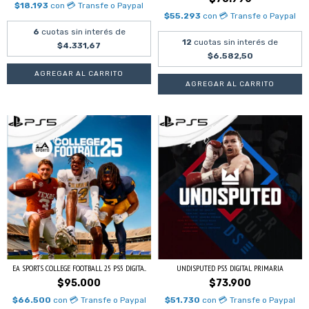
$18.193
con
💳 Transfe o Paypal
$55.293
con
💳 Transfe o Paypal
6
cuotas sin interés de
12
cuotas sin interés de
$4.331,67
$6.582,50
EA SPORTS COLLEGE FOOTBALL 25 PS5 DIGITA...
UNDISPUTED PS5 DIGITAL PRIMARIA
$95.000
$73.900
$66.500
con
💳 Transfe o Paypal
$51.730
con
💳 Transfe o Paypal