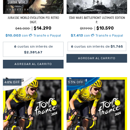
JURASSIC WORLD EVOLUTION PS5 RETRO
STAR WARS BATTLEFRONT ULTIMATE EDITION
DIGIT...
P...
$14.290
$10.590
$45.000
$17.990
$10.003
con
💳 Transfe o Paypal
$7.413
con
💳 Transfe o Paypal
6
cuotas sin interés de
6
cuotas sin interés de
$1.765
$2.381,67
48
%
OFF
53
%
OFF