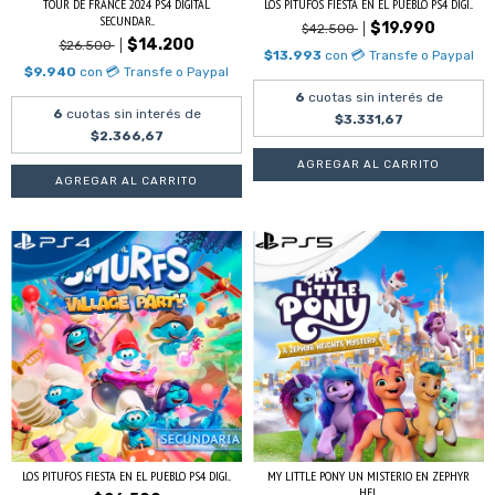
TOUR DE FRANCE 2024 PS4 DIGITAL
LOS PITUFOS FIESTA EN EL PUEBLO PS4 DIGI...
SECUNDAR...
$19.990
$42.500
$14.200
$26.500
$13.993
con
💳 Transfe o Paypal
$9.940
con
💳 Transfe o Paypal
6
cuotas sin interés de
6
cuotas sin interés de
$3.331,67
$2.366,67
LOS PITUFOS FIESTA EN EL PUEBLO PS4 DIGI...
MY LITTLE PONY UN MISTERIO EN ZEPHYR
HEI...