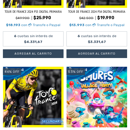
TOUR DE FRANCE 2024 PS5 DIGITAL PRIMARIA
TOUR DE FRANCE 2024 PS4 DIGITAL PRIMARIA
$25.990
$19.990
$49.900
$42.500
$18.193
con
💳 Transfe o Paypal
$13.993
con
💳 Transfe o Paypal
6
cuotas sin interés de
6
cuotas sin interés de
$4.331,67
$3.331,67
46
%
OFF
53
%
OFF