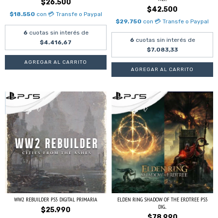
$26.500
$42.500
$18.550
con
💳 Transfe o Paypal
$29.750
con
💳 Transfe o Paypal
6
cuotas sin interés de
6
cuotas sin interés de
$4.416,67
$7.083,33
WW2 REBUILDER PS5 DIGITAL PRIMARIA
ELDEN RING SHADOW OF THE ERDTREE PS5
DIG...
$25.990
$78.990