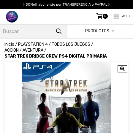
✨30%off abonando por TRANSFERENCIA o PAYPAL✨
0
MENÚ
PRODUCTOS
Inicio
/
PLAYSTATION 4
/
TODOS LOS JUEGOS
/
ACCIÓN / AVENTURA
/
STAR TREK BRIDGE CREW PS4 DIGITAL PRIMARIA