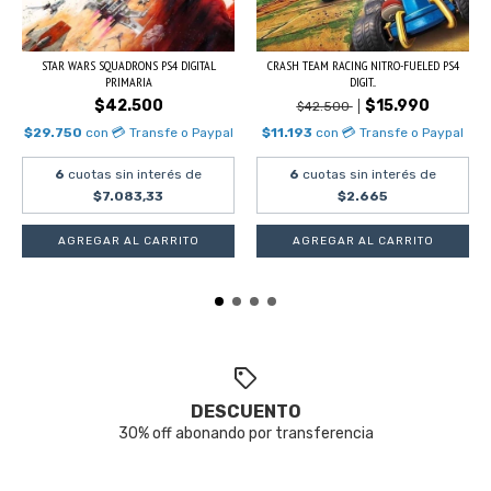
STAR WARS SQUADRONS PS4 DIGITAL
CRASH TEAM RACING NITRO-FUELED PS4
PRIMARIA
DIGIT...
$42.500
$15.990
$42.500
$29.750
con
💳 Transfe o Paypal
$11.193
con
💳 Transfe o Paypal
6
cuotas sin interés de
6
cuotas sin interés de
$7.083,33
$2.665
DESCUENTO
30% off abonando por transferencia