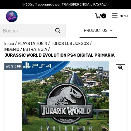
✨30%off abonando por TRANSFERENCIA o PAYPAL✨
0
MENÚ
PRODUCTOS
Inicio
/
PLAYSTATION 4
/
TODOS LOS JUEGOS
/
INGENIO / ESTRATEGIA
/
JURASSIC WORLD EVOLUTION PS4 DIGITAL PRIMARIA
68
%
OFF