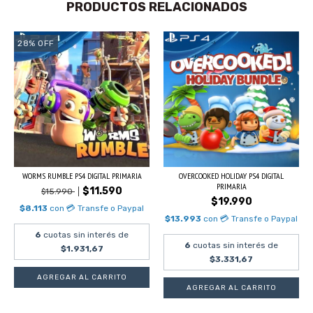
PRODUCTOS RELACIONADOS
28
%
OFF
WORMS RUMBLE PS4 DIGITAL PRIMARIA
OVERCOOKED HOLIDAY PS4 DIGITAL
PRIMARIA
$11.590
$15.990
$19.990
$8.113
con
💳 Transfe o Paypal
$13.993
con
💳 Transfe o Paypal
6
cuotas sin interés de
6
cuotas sin interés de
$1.931,67
$3.331,67