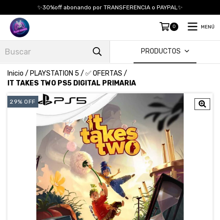
✨30%off abonando por TRANSFERENCIA o PAYPAL✨
0
MENÚ
PRODUCTOS
Inicio
/
PLAYSTATION 5
/
✅ OFERTAS
/
IT TAKES TWO PS5 DIGITAL PRIMARIA
29
%
OFF