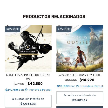
PRODUCTOS RELACIONADOS
38
%
OFF
73
%
OFF
GHOST OF TSUSHIMA DIRECTOR´S CUT PS5
ASSASSIN'S CREED ODYSSEY PS5 RETRO...
DIG...
$14.290
$53.100
$42.500
$69.100
$10.003
con
💳 Transfe o Paypal
$29.750
con
💳 Transfe o Paypal
6
cuotas sin interés de
6
cuotas sin interés de
$2.381,67
$7.083,33