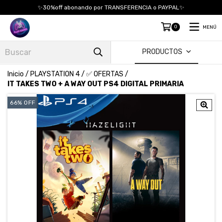
✨30%off abonando por TRANSFERENCIA o PAYPAL✨
0
MENÚ
PRODUCTOS
Inicio
/
PLAYSTATION 4
/
✅ OFERTAS
/
IT TAKES TWO + A WAY OUT PS4 DIGITAL PRIMARIA
66
%
OFF