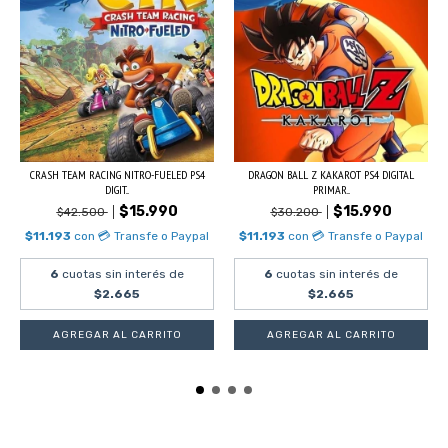
CRASH TEAM RACING NITRO-FUELED PS4
DRAGON BALL Z KAKAROT PS4 DIGITAL
DIGIT...
PRIMAR...
$15.990
$15.990
$42.500
$30.200
$11.193
con
💳 Transfe o Paypal
$11.193
con
💳 Transfe o Paypal
6
cuotas sin interés de
6
cuotas sin interés de
$2.665
$2.665