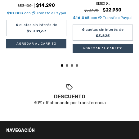
RETRO DI...
$14.290
$53.100
$22.950
$53.100
$10.003
con
💳 Transfe o Paypal
$16.065
con
💳 Transfe o Paypal
6
cuotas sin interés de
6
cuotas sin interés de
$2.381,67
$3.825
DESCUENTO
30% off abonando por transferencia
NAVEGACIÓN