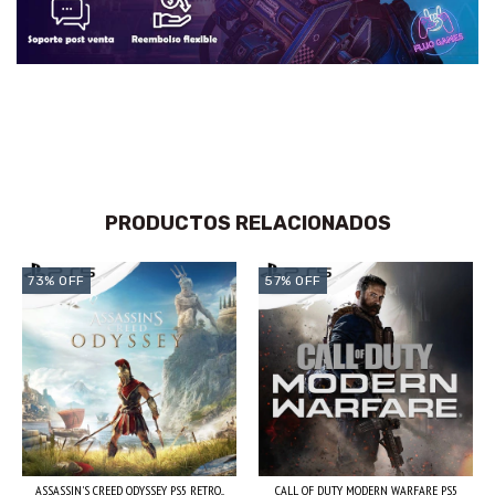
PRODUCTOS RELACIONADOS
73
%
OFF
57
%
OFF
ASSASSIN'S CREED ODYSSEY PS5 RETRO...
CALL OF DUTY MODERN WARFARE PS5