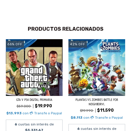
PRODUCTOS RELACIONADOS
66
%
OFF
42
%
OFF
GTA V PS4 DIGITAL PRIMARIA
PLANTAS VS ZOMBIES BATTLE FOR
NEIGHBORVI...
$19.990
$59.000
$11.590
$19.990
$13.993
con
💳 Transfe o Paypal
$8.113
con
💳 Transfe o Paypal
6
cuotas sin interés de
6
cuotas sin interés de
$3.331,67