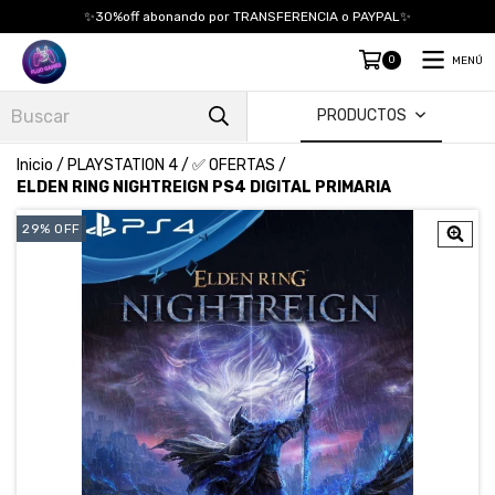
✨30%off abonando por TRANSFERENCIA o PAYPAL✨
0
MENÚ
PRODUCTOS
Inicio
/
PLAYSTATION 4
/
✅ OFERTAS
/
ELDEN RING NIGHTREIGN PS4 DIGITAL PRIMARIA
29
%
OFF