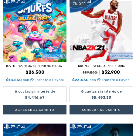
17
%
OFF
LOS PITUFOS FIESTA EN EL PUEBLO PS4 DIGI...
NBA 2K21 PS4 DIGITAL SECUNDARIA
$26.500
$32.900
$39.500
$18.550
con
💳 Transfe o Paypal
$23.030
con
💳 Transfe o Paypal
6
cuotas sin interés de
6
cuotas sin interés de
$4.416,67
$5.483,33