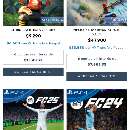
DEFUNCT PS4 DIGITAL SECUNDARIA
IMMORTALS FENYX RISING PS4 DIGITAL
SECUN...
$9.290
$47.900
$6.503
con
💳 Transfe o Paypal
$33.530
con
💳 Transfe o Paypal
6
cuotas sin interés de
6
cuotas sin interés de
$1.548,33
$7.983,33