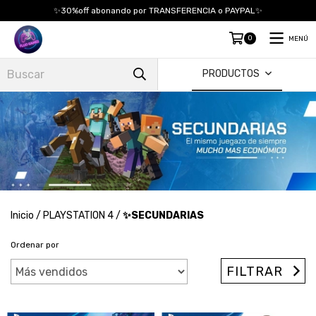
✨30%off abonando por TRANSFERENCIA o PAYPAL✨
0
MENÚ
PRODUCTOS
Inicio
/
PLAYSTATION 4
/
✨SECUNDARIAS
Ordenar por
FILTRAR