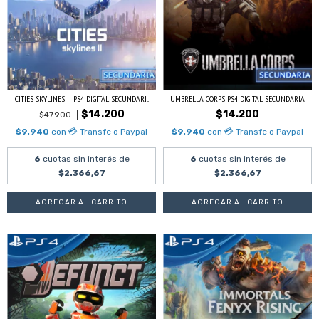
CITIES SKYLINES II PS4 DIGITAL SECUNDARI...
UMBRELLA CORPS PS4 DIGITAL SECUNDARIA
$14.200
$14.200
$47.900
$9.940
con
💳 Transfe o Paypal
$9.940
con
💳 Transfe o Paypal
6
cuotas sin interés de
6
cuotas sin interés de
$2.366,67
$2.366,67