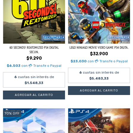
60 SECONDS! REATOMIZED PS4 DIGITAL
LEGO NINJAGO MOVIE VIDEO GAME PS4 DIGITA...
SECUN...
$32.900
$9.290
$23.030
con
💳 Transfe o Paypal
$6.503
con
💳 Transfe o Paypal
6
cuotas sin interés de
6
cuotas sin interés de
$5.483,33
$1.548,33
70
%
OFF