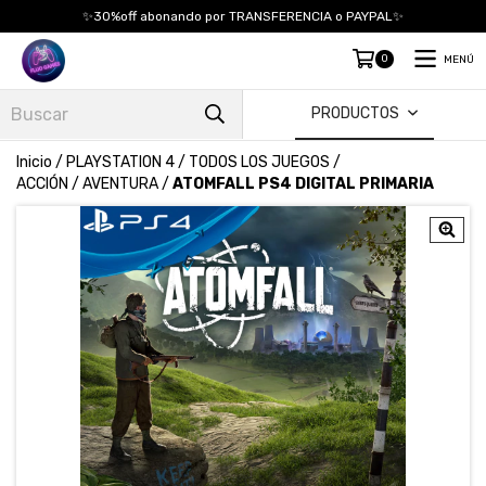
✨30%off abonando por TRANSFERENCIA o PAYPAL✨
0
MENÚ
PRODUCTOS
Inicio
/
PLAYSTATION 4
/
TODOS LOS JUEGOS
/
ACCIÓN / AVENTURA
/
ATOMFALL PS4 DIGITAL PRIMARIA