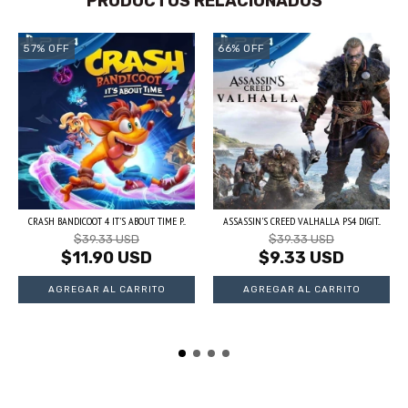
PRODUCTOS RELACIONADOS
57
%
OFF
66
%
OFF
CRASH BANDICOOT 4 IT'S ABOUT TIME P...
ASSASSIN'S CREED VALHALLA PS4 DIGIT...
$39.33 USD
$39.33 USD
$11.90 USD
$9.33 USD