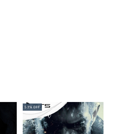
53
%
OFF
15
%
OFF