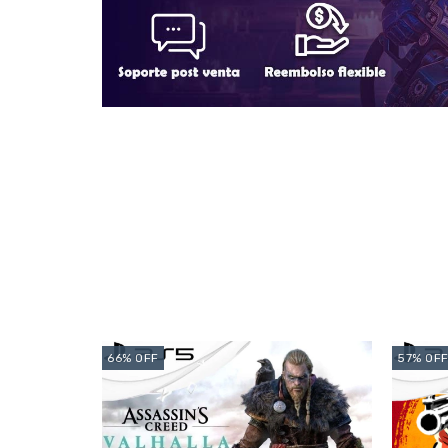
66
%
OFF
57
%
OF