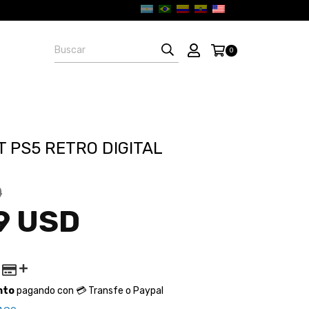
0
T PS5 RETRO DIGITAL
D
9 USD
nto
pagando con 💳 Transfe o Paypal