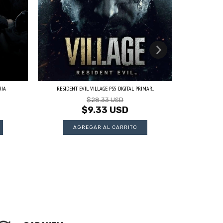
RIA
RESIDENT EVIL VILLAGE PS5 DIGITAL PRIMAR...
HORIZON FO
$28.33 USD
$9.33 USD