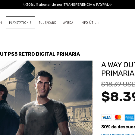
✨30%off abonando por TRANSFERENCIA o PAYPAL✨
 4
PLAYSTATION 5
PLUS/CARD
AYUDA
INFO ÚTIL ℹ️
OUT PS5 RETRO DIGITAL PRIMARIA
A WAY OU
PRIMARIA
$18.39 US
$8.3
30% de descue